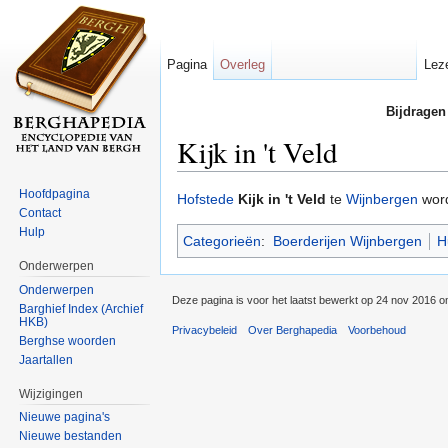
Pagina
Overleg
Lez
Bijdragen
Kijk in 't Veld
Ga naar:
navigatie
,
zoeken
Hoofdpagina
Hofstede
Kijk in 't Veld
te
Wijnbergen
word
Contact
Hulp
Categorieën
:
Boerderijen Wijnbergen
H
Onderwerpen
Onderwerpen
Deze pagina is voor het laatst bewerkt op 24 nov 2016 o
Barghief Index (Archief
HKB)
Privacybeleid
Over Berghapedia
Voorbehoud
Berghse woorden
Jaartallen
Wijzigingen
Nieuwe pagina's
Nieuwe bestanden