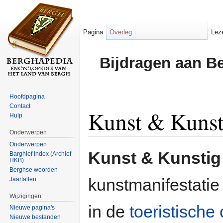
Pagina
Overleg
Lez
Bijdragen aan B
Hoofdpagina
Contact
Kunst & Kunst
Hulp
Onderwerpen
Ga naar:
navigatie
,
zoeken
Onderwerpen
Kunst & Kunstig
Barghief Index (Archief
HKB)
Berghse woorden
kunstmanifestatie
Jaartallen
Wijzigingen
in de
toeristische
Nieuwe pagina's
Nieuwe bestanden