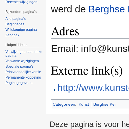
Recente wijzigingen
werd de
Berghse 
Bijzondere pagina's
Alle pagina's
Beginnetjes
Adres
Willekeurige pagina
Zandbak
Hulpmiddelen
Email: info@kunst
Verwijzingen naar deze
pagina
Verwante wijzigingen
Externe link(s)
Speciale pagina's
Printvriendelijke versie
Permanente koppeling
Paginagegevens
http://www.kunst
Categorieën
:
Kunst
Berghse Kei
Deze pagina is voor he