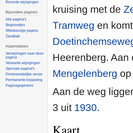
Recente wijzigingen
kruising met de
Z
Bijzondere pagina's
Alle pagina's
Tramweg
en komt 
Beginnetjes
Willekeurige pagina
Zandbak
Doetinchemsewe
Hulpmiddelen
Verwijzingen naar deze
Heerenberg. Aan d
pagina
Verwante wijzigingen
Speciale pagina's
Mengelenberg
op 
Printvriendelijke versie
Permanente koppeling
Paginagegevens
Aan de weg liggen
3 uit
1930
.
Kaart