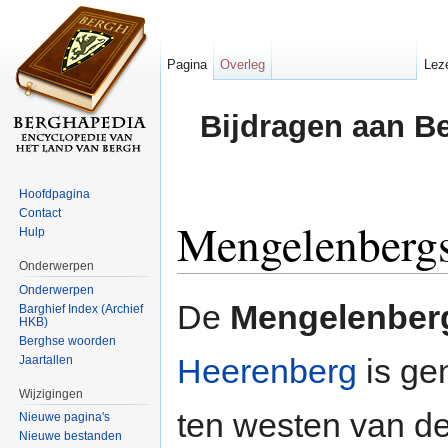
Pagina
Overleg
Lez
Bijdragen aan B
Hoofdpagina
Contact
Mengelenberg
Hulp
Onderwerpen
Ga naar:
navigatie
,
zoeken
Onderwerpen
De
Mengelenber
Barghief Index (Archief
HKB)
Berghse woorden
Heerenberg
is ge
Jaartallen
Wijzigingen
ten westen van de
Nieuwe pagina's
Nieuwe bestanden