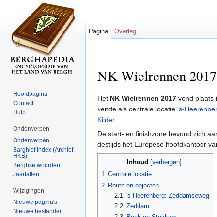
Pagina
Overleg
NK Wielrennen 2017
Ga naar:
navigatie
,
zoeken
Hoofdpagina
Het
NK Wielrennen 2017
vond plaats 
Contact
kende als centrale locatie
's-Heerenbe
Hulp
Kilder
.
Onderwerpen
De start- en finishzone bevond zich a
Onderwerpen
destijds het Europese hoofdkantoor va
Barghief Index (Archief
HKB)
Inhoud
[
verbergen
]
Berghse woorden
1
Centrale locatie
Jaartallen
2
Route en objecten
Wijzigingen
2.1
's-Heerenberg: Zeddamseweg
Nieuwe pagina's
2.2
Zeddam
Nieuwe bestanden
2.3
Beek en Stokkum