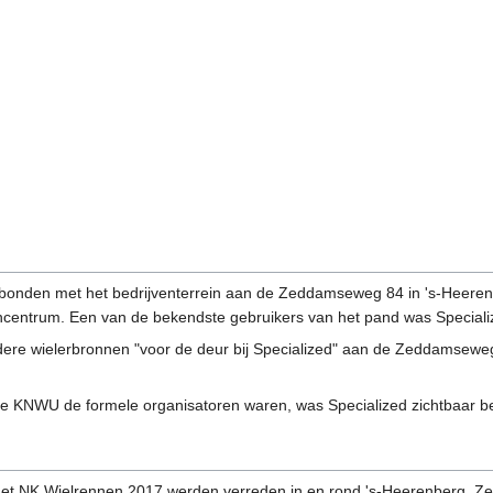
rbonden met het bedrijventerrein aan de Zeddamseweg 84 in 's-Heere
ijvencentrum. Een van de bekendste gebruikers van het pand was Special
dere wielerbronnen "voor de deur bij Specialized" aan de Zeddamseweg
KNWU de formele organisatoren waren, was Specialized zichtbaar betr
an het NK Wielrennen 2017 werden verreden in en rond 's-Heerenberg, Z