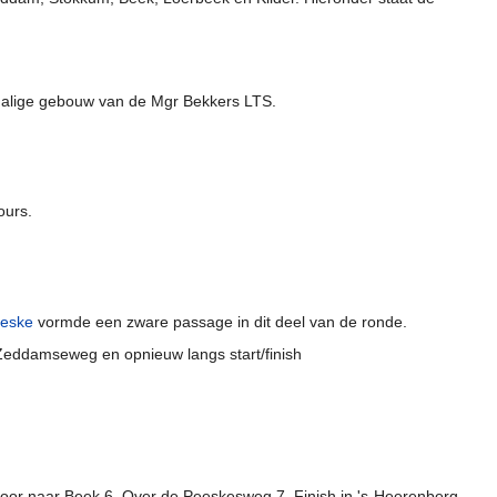
malige gebouw van de Mgr Bekkers LTS.
ours.
eeske
vormde een zware passage in dit deel van de ronde.
 Zeddamseweg en opnieuw langs start/finish
 Door naar Beek 6. Over de Peeskesweg 7. Finish in 's-Heerenberg