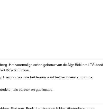
nberg. Het voormalige schoolgebouw van de Mgr Bekkers LTS deed
ized Bicycle Europe.
. Hierdoor vormde het terrein rond het bedrijvencentrum het
okken als partner en gastlocatie.
eddam, Stokkum, Beek, Loerbeek en Kilder. Hieronder staat de