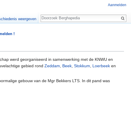
Aanmelden
Zoeken
chiedenis weergeven
 melden !
schap werd georganiseerd in samenwerking met de KNWU en
euvelachtige gebied rond
Zeddam
,
Beek
,
Stokkum
,
Loerbeek
en
oormalige gebouw van de Mgr Bekkers LTS. In dit pand was