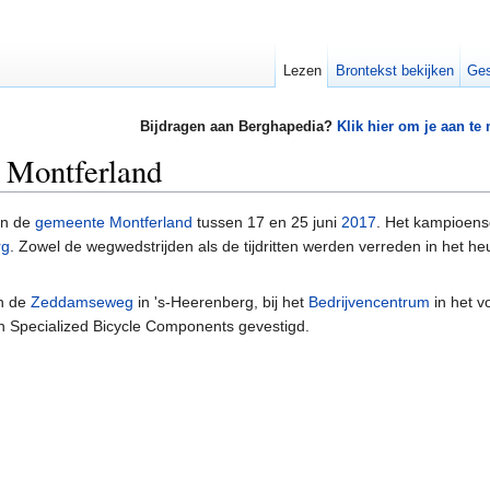
Lezen
Brontekst bekijken
Ges
Bijdragen aan Berghapedia?
Klik hier om je aan te
 Montferland
in de
gemeente Montferland
tussen 17 en 25 juni
2017
. Het kampioen
rg
. Zowel de wegwedstrijden als de tijdritten werden verreden in het h
an de
Zeddamseweg
in 's-Heerenberg, bij het
Bedrijvencentrum
in het v
n Specialized Bicycle Components gevestigd.