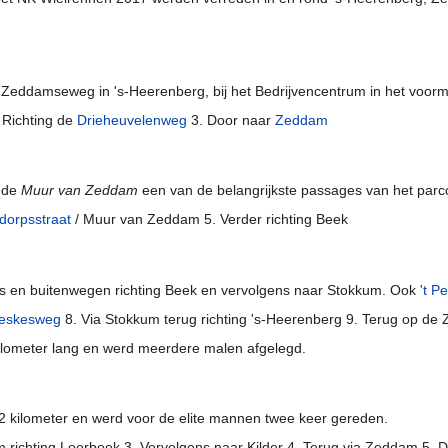
 Zeddamseweg in 's-Heerenberg, bij het Bedrijvencentrum in het voor
 Richting de
Drieheuvelenweg
3. Door naar
Zeddam
 de
Muur van Zeddam
een van de belangrijkste passages van het parc
dorpsstraat
/ Muur van Zeddam 5. Verder richting Beek
ls en buitenwegen richting Beek en vervolgens naar Stokkum. Ook
't P
eskesweg
8. Via Stokkum terug richting 's-Heerenberg 9. Terug op de
ilometer lang en werd meerdere malen afgelegd.
,2 kilometer en werd voor de elite mannen twee keer gereden.
am richting Loerbeek 3. Vervolgens naar Kilder 4. Terug via Zeddam 5.