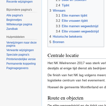
Recente wijzigingen
2.4
Tijdrit
Bijzondere pagina's
3
Winnaars
3.1
Elite mannen tijdrit
Alle pagina's
Beginnetjes
3.2
Elite vrouwen tijdrit
Willekeurige pagina
3.3
Elite mannen wegwedstrijd
Zandbak
3.4
Elite vrouwen wegwedstrijd
4
Historische betekenis
Hulpmiddelen
5
Bronnen
Verwijzingen naar deze
pagina
Verwante wijzigingen
Centrale locatie
Speciale pagina's
Printvriendelijke versie
Het NK Wielrennen 2017 was sterk ve
Permanente koppeling
destijds al enige tijd dienst als bedr
Paginagegevens
De finish van het NK lag volgens meer
logistieke centrum van het evenement.
Hoewel de gemeente Montferland en de 
Route en objecten
De elite-wegwedstrijd en de tijdrit v