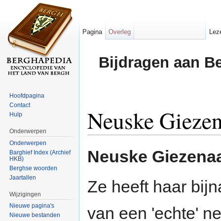
Pagina
Overleg
Lez
Bijdragen aan B
Hoofdpagina
Contact
Neuske Giezen
Hulp
Onderwerpen
Ga naar:
navigatie
,
zoeken
Onderwerpen
Neuske Giezena
Barghief Index (Archief
HKB)
Berghse woorden
Jaartallen
Ze heeft haar bij
Wijzigingen
Nieuwe pagina's
van een 'echte' ne
Nieuwe bestanden