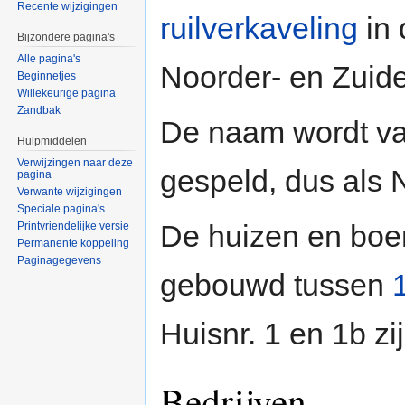
Recente wijzigingen
ruilverkaveling
in 
Bijzondere pagina's
Alle pagina's
Noorder- en Zui
Beginnetjes
Willekeurige pagina
Zandbak
De naam wordt va
Hulpmiddelen
Verwijzingen naar deze
gespeld, dus als
pagina
Verwante wijzigingen
Speciale pagina's
De huizen en boer
Printvriendelijke versie
Permanente koppeling
Paginagegevens
gebouwd tussen
Huisnr. 1 en 1b zi
Bedrijven