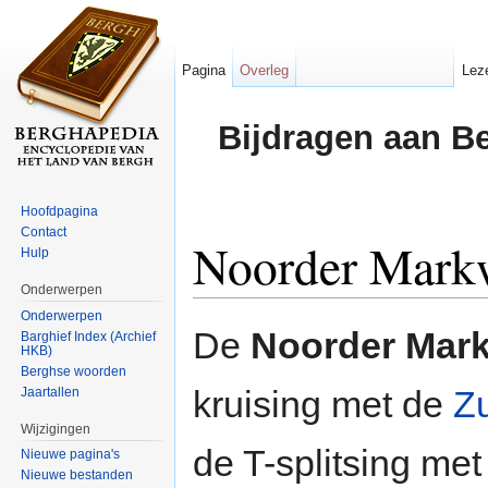
Pagina
Overleg
Lez
Bijdragen aan B
Hoofdpagina
Contact
Noorder Mark
Hulp
Onderwerpen
Ga naar:
navigatie
,
zoeken
Onderwerpen
De
Noorder Mar
Barghief Index (Archief
HKB)
Berghse woorden
kruising met de
Z
Jaartallen
Wijzigingen
de T-splitsing me
Nieuwe pagina's
Nieuwe bestanden