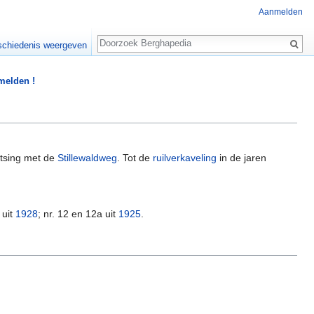
Aanmelden
Zoeken
chiedenis weergeven
 melden !
itsing met de
Stillewaldweg
. Tot de
ruilverkaveling
in de jaren
 uit
1928
; nr. 12 en 12a uit
1925
.