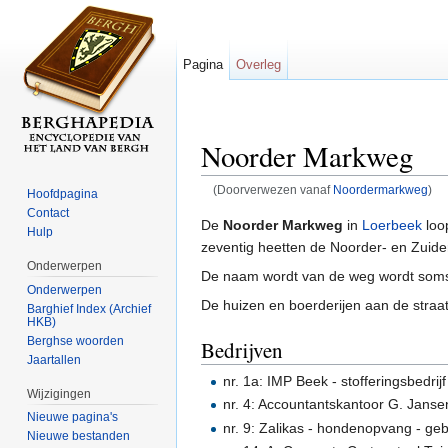
Pagina
Overleg
Noorder Markweg
(Doorverwezen vanaf
Noordermarkweg
)
Hoofdpagina
Ga naar:
navigatie
,
zoeken
Contact
De
Noorder Markweg
in
Loerbeek
loo
Hulp
zeventig heetten de Noorder- en Zui
Onderwerpen
De naam wordt van de weg wordt soms
Onderwerpen
De huizen en boerderijen aan de straa
Barghief Index (Archief
HKB)
Berghse woorden
Bedrijven
Jaartallen
nr. 1a: IMP Beek - stofferingsbedrij
Wijzigingen
nr. 4: Accountantskantoor G. Janse
Nieuwe pagina's
nr. 9: Zalikas - hondenopvang - ge
Nieuwe bestanden