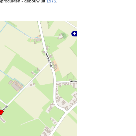
inprodukten - gebouw uit
1975
.