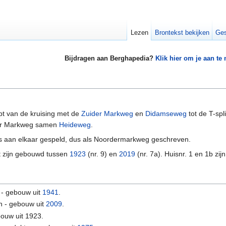
Lezen
Brontekst bekijken
Ges
Bijdragen aan Berghapedia?
Klik hier om je aan te
pt van de kruising met de
Zuider Markweg
en
Didamseweg
tot de T-spl
der Markweg samen
Heideweg
.
 aan elkaar gespeld, dus als Noordermarkweg geschreven.
t zijn gebouwd tussen
1923
(nr. 9) en
2019
(nr. 7a). Huisnr. 1 en 1b zijn
f - gebouw uit
1941
.
n - gebouw uit
2009
.
bouw uit 1923.