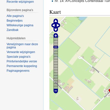
nr. 14: A+Concepts Cortenstaal Tu
Recente wijzigingen
Kaart
Bijzondere pagina's
Alle pagina's
Beginnetjes
Willekeurige pagina
Zandbak
Hulpmiddelen
Verwijzingen naar deze
pagina
Verwante wijzigingen
Speciale pagina's
Printvriendelijke versie
Permanente koppeling
Paginagegevens