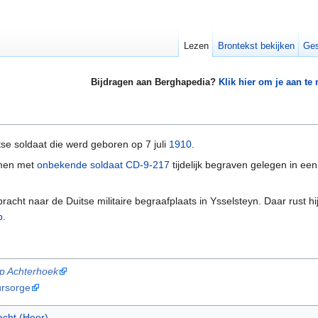
Lezen
Brontekst bekijken
Ges
Bijdragen aan Berghapedia?
Klik hier om je aan te
se soldaat die werd geboren op 7 juli
1910
.
men met
onbekende soldaat CD-9-217
tijdelijk begraven gelegen in ee
acht naar de Duitse militaire begraafplaats in Ysselsteyn. Daar rust hi
p
.
up Achterhoek
ürsorge
cht (Heer)