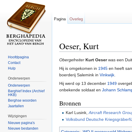
Pagina
Overleg
Oeser, Kurt
Ga naar:
navigatie
,
zoeken
Hoofdpagina
Obergefreiter
Kurt Oeser
was een Duit
Contact
Hij is omgekomen in
1945
en heeft sa
Hulp
boerderij Salemink in
Vinkwijk
.
Onderwerpen
Hij werd op 13 december
1949
overgebr
Onderwerpen
onbekende soldaat en
Johann Schlam
Barghief Index (Archief
HKB)
Berghse woorden
Bronnen
Jaartallen
Karl Lusink,
Aircraft Research Gro
Wijzigingen
Volksbund Deutsche Kriegsgräberf
Nieuwe pagina's
Nieuwe bestanden
Categorie
:
WO II gesneuveld Wehrma