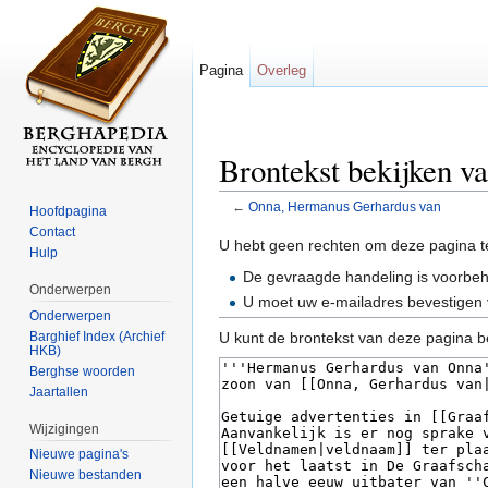
Pagina
Overleg
Brontekst bekijken 
←
Onna, Hermanus Gerhardus van
Hoofdpagina
Ga naar:
navigatie
,
zoeken
Contact
U hebt geen rechten om deze pagina t
Hulp
De gevraagde handeling is voorbe
Onderwerpen
U moet uw e-mailadres bevestigen 
Onderwerpen
Barghief Index (Archief
U kunt de brontekst van deze pagina b
HKB)
Berghse woorden
Jaartallen
Wijzigingen
Nieuwe pagina's
Nieuwe bestanden