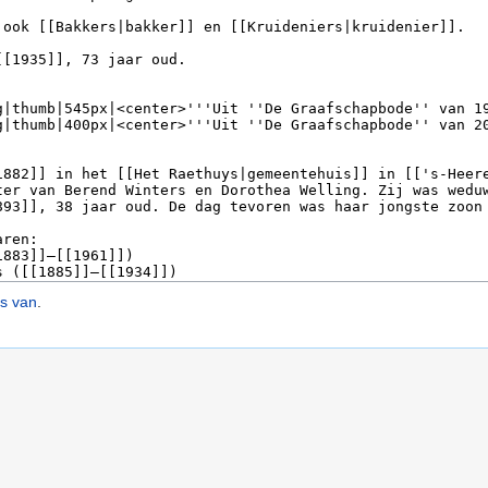
s van
.