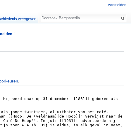
Aanmelden
Zoeken
chiedenis weergeven
 melden !
oorkeuren
.