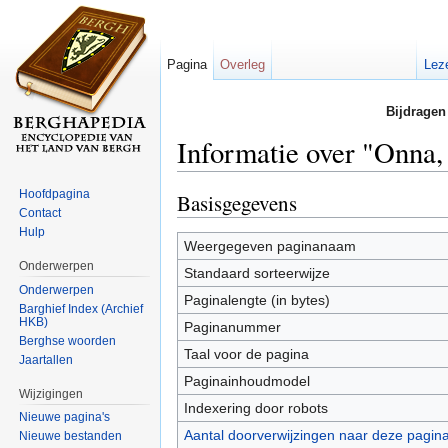
Pagina
Overleg
Lez
Bijdragen
Informatie over "Onna
Ga naar:
navigatie
,
zoeken
Hoofdpagina
Basisgegevens
Contact
Hulp
Weergegeven paginanaam
Onderwerpen
Standaard sorteerwijze
Onderwerpen
Paginalengte (in bytes)
Barghief Index (Archief
HKB)
Paginanummer
Berghse woorden
Taal voor de pagina
Jaartallen
Paginainhoudmodel
Wijzigingen
Indexering door robots
Nieuwe pagina's
Aantal doorverwijzingen naar deze pagin
Nieuwe bestanden