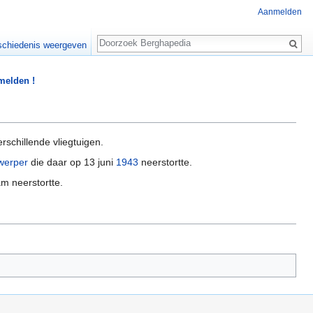
Aanmelden
Zoeken
chiedenis weergeven
 melden !
rschillende vliegtuigen.
werper
die daar op 13 juni
1943
neerstortte.
m neerstortte.