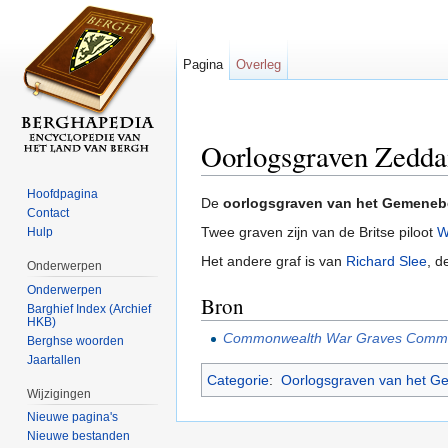
Pagina
Overleg
Oorlogsgraven Zedd
Ga naar:
navigatie
,
zoeken
Hoofdpagina
De
oorlogsgraven van het Gemeneb
Contact
Twee graven zijn van de Britse piloot
W
Hulp
Het andere graf is van
Richard Slee
, d
Onderwerpen
Onderwerpen
Bron
Barghief Index (Archief
HKB)
Commonwealth War Graves Commi
Berghse woorden
Jaartallen
Categorie
:
Oorlogsgraven van het G
Wijzigingen
Nieuwe pagina's
Nieuwe bestanden