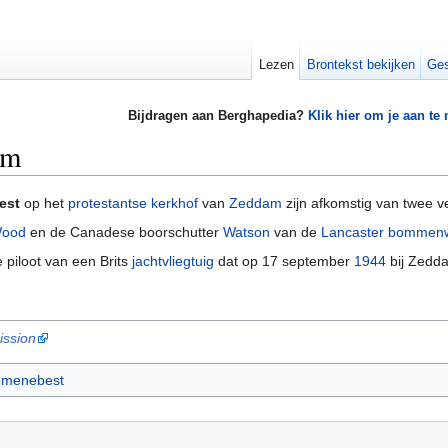
Lezen
Brontekst bekijken
Ges
Bijdragen aan Berghapedia?
Klik hier om je aan te
am
est
op het
protestantse kerkhof
van
Zeddam
zijn afkomstig van twee ve
ood
en de Canadese boorschutter
Watson
van de
Lancaster bommen
e piloot van een Brits
jachtvliegtuig
dat op 17 september
1944
bij Zedda
ssion
emenebest