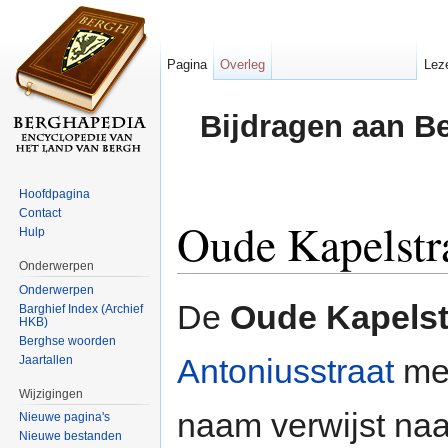
Pagina
Overleg
Lez
Bijdragen aan B
Hoofdpagina
Contact
Oude Kapelstr
Hulp
Onderwerpen
Ga naar:
navigatie
,
zoeken
Onderwerpen
De
Oude Kapelst
Barghief Index (Archief
HKB)
Berghse woorden
Antoniusstraat
me
Jaartallen
Wijzigingen
naam verwijst na
Nieuwe pagina's
Nieuwe bestanden