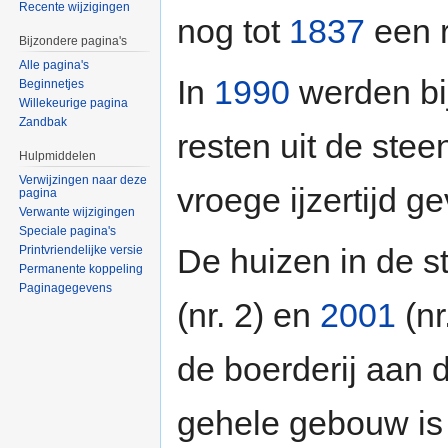
Recente wijzigingen
nog tot
1837
een 
Bijzondere pagina's
Alle pagina's
In
1990
werden bij
Beginnetjes
Willekeurige pagina
Zandbak
resten uit de ste
Hulpmiddelen
Verwijzingen naar deze
vroege ijzertijd g
pagina
Verwante wijzigingen
Speciale pagina's
De huizen in de s
Printvriendelijke versie
Permanente koppeling
Paginagegevens
(nr. 2) en
2001
(nr
de boerderij aan 
gehele gebouw is 