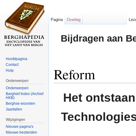
Pagina
Overleg
Lez
Bijdragen aan B
Hoofdpagina
Contact
Reform
Hulp
Onderwerpen
Ga naar:
navigatie
,
zoeken
Onderwerpen
Het ontstaa
Barghief Index (Archief
HKB)
Berghse woorden
Jaartallen
Technologie
Wijzigingen
Nieuwe pagina's
Nieuwe bestanden