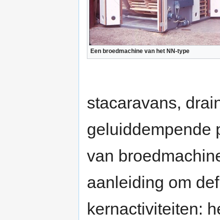
Een broedmachine van het NN-type
stacaravans, dra
geluiddempende p
van broedmachines
aanleiding om defi
kernactiviteiten: 