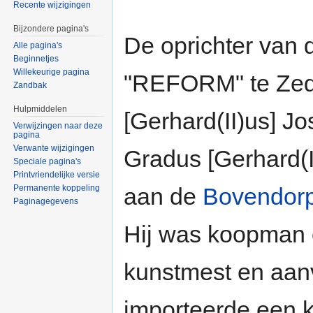
Recente wijzigingen
Bijzondere pagina's
De oprichter van
Alle pagina's
Beginnetjes
Willekeurige pagina
"REFORM" te Zed
Zandbak
Hulpmiddelen
[Gerhard(II)us] J
Verwijzingen naar deze
pagina
Verwante wijzigingen
Gradus [Gerhard(I
Speciale pagina's
Printvriendelijke versie
Permanente koppeling
aan de
Bovendorp
Paginagegevens
Hij was koopman 
kunstmest en aanv
importeerde een 