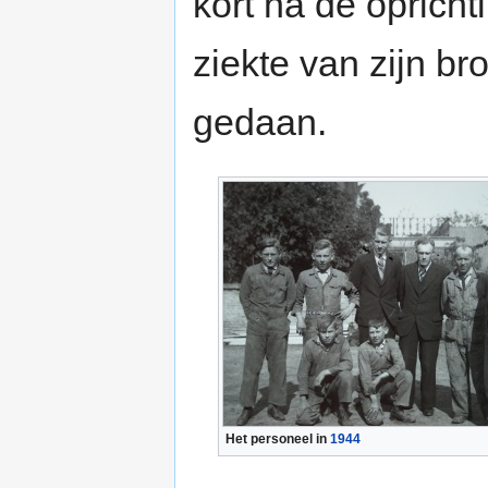
kort na de oprich
ziekte van zijn br
gedaan.
Het personeel in
1944