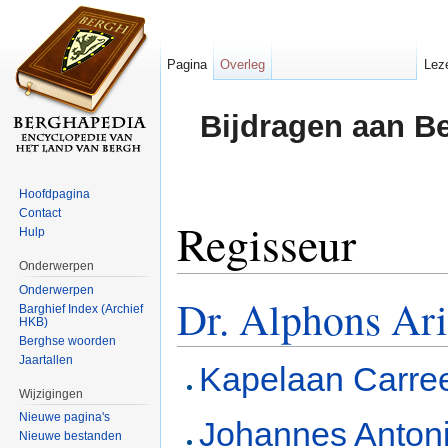
Pagina
Overleg
Lez
Bijdragen aan B
Hoofdpagina
Contact
Regisseur
Hulp
Onderwerpen
Ga naar:
navigatie
,
zoeken
Onderwerpen
Dr. Alphons Ar
Barghief Index (Archief
HKB)
Berghse woorden
Jaartallen
Kapelaan
Carre
Wijzigingen
Nieuwe pagina's
Johannes Antoni
Nieuwe bestanden