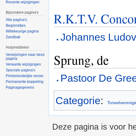
Recente wijzigingen
R.K.T.V. Conco
Bijzondere pagina's
Alle pagina's
Beginnetjes
Willekeurige pagina
Johannes Ludovi
Zandbak
Hulpmiddelen
Sprung, de
Verwijzingen naar deze
pagina
Verwante wijzigingen
Speciale pagina's
Pastoor De Gree
Printvriendelijke versie
Permanente koppeling
Paginagegevens
Categorie
:
Toneelverenig
Deze pagina is voor he