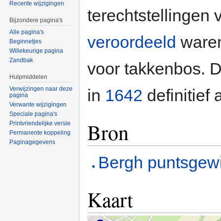
Recente wijzigingen
terechtstellingen
Bijzondere pagina's
Alle pagina's
veroordeeld
waren
Beginnetjes
Willekeurige pagina
Zandbak
voor takkenbos. 
Hulpmiddelen
Verwijzingen naar deze
in
1642
definitief
pagina
Verwante wijzigingen
Speciale pagina's
Bron
Printvriendelijke versie
Permanente koppeling
Paginagegevens
Bergh puntsgewi
Kaart