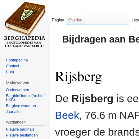
Pagina
Overleg
Lez
Bijdragen aan B
Hoofdpagina
Contact
Rijsberg
Hulp
Onderwerpen
Ga naar:
navigatie
,
zoeken
Onderwerpen
De
Rijsberg
is e
Barghief Index (Archief
HKB)
Berghse woorden
Beek
, 76,6 m NAP
Jaartallen
Wijzigingen
vroeger de brands
Nieuwe pagina's
Nieuwe bestanden