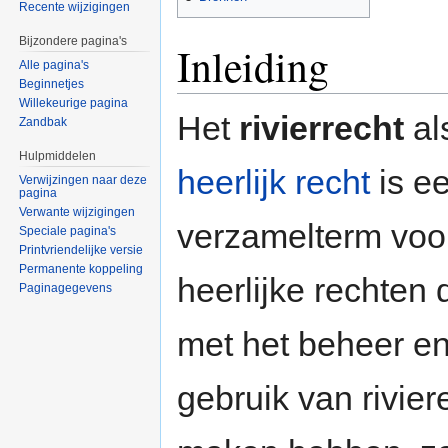
Recente wijzigingen
Bijzondere pagina's
Inleiding
Alle pagina's
Beginnetjes
Willekeurige pagina
Het
rivierrecht
al
Zandbak
Hulpmiddelen
heerlijk recht
is e
Verwijzingen naar deze
pagina
Verwante wijzigingen
verzamelterm voo
Speciale pagina's
Printvriendelijke versie
Permanente koppeling
heerlijke rechten 
Paginagegevens
met het beheer e
gebruik van rivier