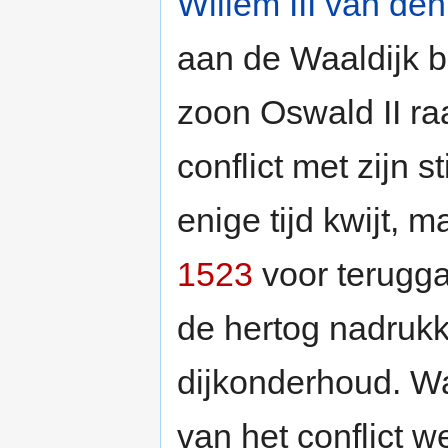
Willem III van de
aan de Waaldijk bi
zoon Oswald II ra
conflict met zijn s
enige tijd kwijt, 
1523
voor terugga
de hertog nadrukke
dijkonderhoud. Wa
van het conflict 