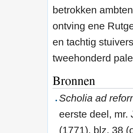
betrokken ambtena
ontving ene Rutg
en tachtig stuiver
tweehonderd pale
Bronnen
Scholia ad refo
eerste deel, mr
(1771), blz. 38 