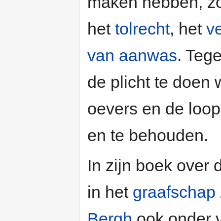
maken hebben, z
het
tolrecht
, het
v
van aanwas
. Teg
de plicht te doen
oevers en de loop
en te behouden.
In zijn boek over
in het
graafschap
Bergh
ook onder v