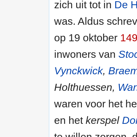
zich uit tot in
De H
was. Aldus schre
op 19 oktober
14
inwoners van
Sto
Vynckwick
,
Braem
Holthuessen,
War
waren voor het he
en het
kerspel
Doi
te willen zorgen, 