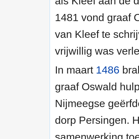
als Kleef aan de 
1481 vond graaf 
van Kleef te schri
vrijwillig was verl
In maart
1486
brak
graaf Oswald hulp
Nijmeegse geërfde
dorp Persingen. He
samenwerking toen