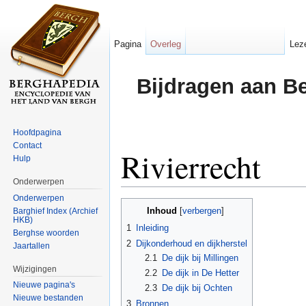
Pagina
Overleg
Lez
Bijdragen aan B
Hoofdpagina
Contact
Rivierrecht
Hulp
Onderwerpen
Ga naar:
navigatie
,
zoeken
Onderwerpen
Inhoud
Barghief Index (Archief
[
verbergen
]
HKB)
1
Inleiding
Berghse woorden
2
Dijkonderhoud en dijkherstel
Jaartallen
2.1
De dijk bij Millingen
Wijzigingen
2.2
De dijk in De Hetter
Nieuwe pagina's
2.3
De dijk bij Ochten
Nieuwe bestanden
3
Bronnen