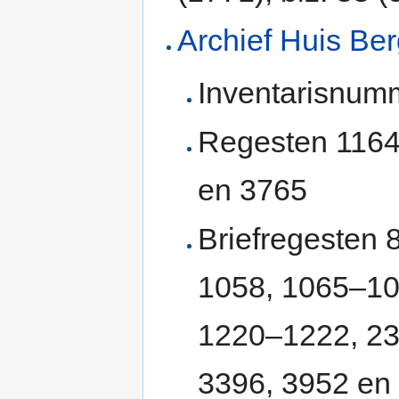
Archief Huis Be
Inventarisnum
Regesten 1164
en 3765
Briefregesten 
1058, 1065–106
1220–1222, 23
3396, 3952 en