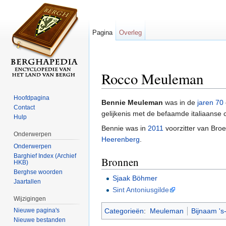
Pagina
Overleg
Rocco Meuleman
Ga naar:
navigatie
,
zoeken
Hoofdpagina
Bennie Meuleman
was in de
jaren 70
Contact
gelijkenis met de befaamde italiaanse
Hulp
Bennie was in
2011
voorzitter van Br
Onderwerpen
Heerenberg
.
Onderwerpen
Barghief Index (Archief
Bronnen
HKB)
Berghse woorden
Sjaak Böhmer
Jaartallen
Sint Antoniusgilde
Wijzigingen
Categorieën
:
Meuleman
Bijnaam '
Nieuwe pagina's
Nieuwe bestanden