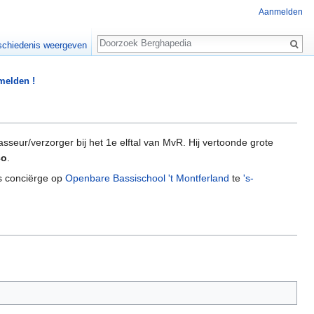
Aanmelden
Zoeken
chiedenis weergeven
 melden !
asseur/verzorger bij het 1e elftal van MvR. Hij vertoonde grote
co
.
ls conciërge op
Openbare Bassischool 't Montferland
te
's-