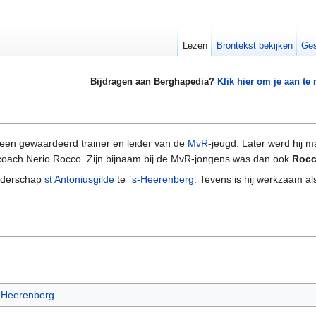
Lezen
Brontekst bekijken
Ges
Bijdragen aan Berghapedia?
Klik hier om je aan te
een gewaardeerd trainer en leider van de
MvR
-jeugd. Later werd hij m
 coach Nerio Rocco. Zijn bijnaam bij de MvR-jongens was dan ook
Roc
oederschap
st Antoniusgilde
te
`s-Heerenberg
. Tevens is hij werkzaam a
s-Heerenberg