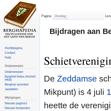
Pagina
Overleg
Lez
Bijdragen aan B
Hoofdpagina
Contact
Schietverenigi
Hulp
Onderwerpen
Ga naar:
navigatie
,
zoeken
Onderwerpen
De
Zeddamse
sch
Barghief Index (Archief
HKB)
Berghse woorden
Mikpunt) is 4 juli
Jaartallen
Wijzigingen
heette de verenig
Nieuwe pagina's
Nieuwe bestanden