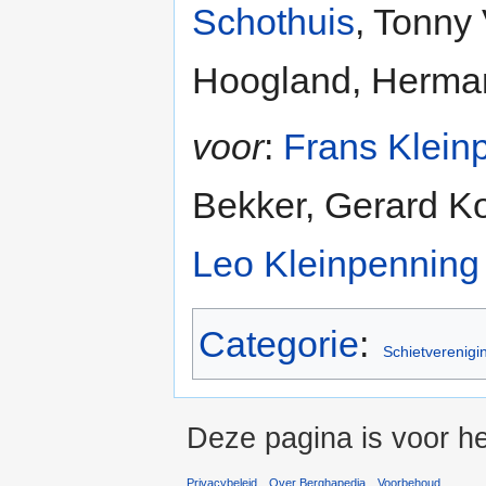
Schothuis
, Tonny
Hoogland, Herman
voor
:
Frans Klein
Bekker, Gerard K
Leo Kleinpenning
Categorie
:
Schietverenigi
Deze pagina is voor h
Privacybeleid
Over Berghapedia
Voorbehoud