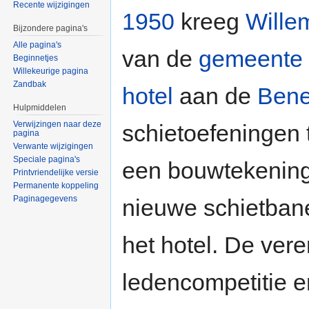
Recente wijzigingen
1950
kreeg
Wille
Bijzondere pagina's
Alle pagina's
van de
gemeente
Beginnetjes
Willekeurige pagina
Zandbak
hotel
aan de
Bene
Hulpmiddelen
Verwijzingen naar deze
schietoefeningen 
pagina
Verwante wijzigingen
Speciale pagina's
een bouwtekening
Printvriendelijke versie
Permanente koppeling
Paginagegevens
nieuwe schietbane
het hotel. De ver
ledencompetitie e