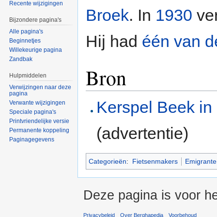
Recente wijzigingen
Broek
. In
1930
ver
Bijzondere pagina's
Alle pagina's
Hij had
één van de
Beginnetjes
Willekeurige pagina
Zandbak
Bron
Hulpmiddelen
Verwijzingen naar deze
pagina
Kerspel Beek in
Verwante wijzigingen
Speciale pagina's
Printvriendelijke versie
(advertentie)
Permanente koppeling
Paginagegevens
Categorieën
:
Fietsenmakers
Emigrant
Deze pagina is voor he
Privacybeleid
Over Berghapedia
Voorbehoud