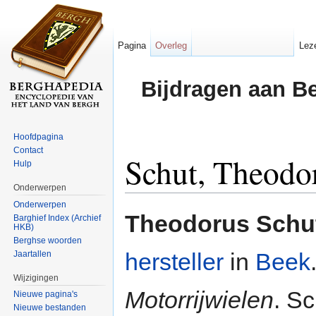
Pagina
Overleg
Lez
Bijdragen aan B
Hoofdpagina
Contact
Schut, Theodo
Hulp
Onderwerpen
Ga naar:
navigatie
,
zoeken
Onderwerpen
Theodorus Schut
Barghief Index (Archief
HKB)
Berghse woorden
hersteller
in
Beek
Jaartallen
Wijzigingen
Motorrijwielen
. Sc
Nieuwe pagina's
Nieuwe bestanden