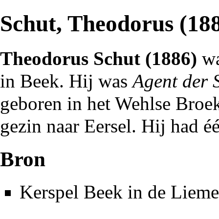
Schut, Theodorus (18
Theodorus Schut (
1886
)
w
in
Beek
. Hij was
Agent der 
geboren in het
Wehlse Broe
gezin naar
Eersel
. Hij had
éé
Bron
Kerspel Beek in de Lieme