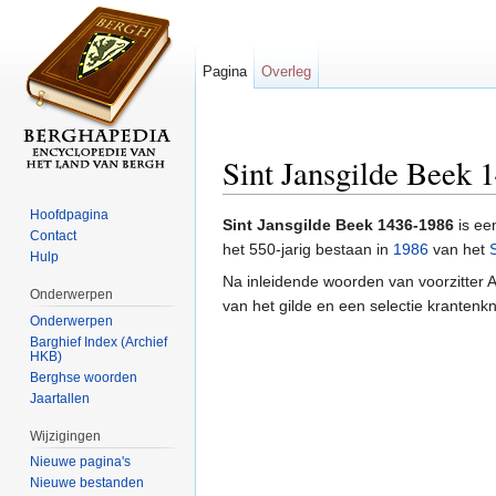
Pagina
Overleg
Sint Jansgilde Beek 
Ga naar:
navigatie
,
zoeken
Hoofdpagina
Sint Jansgilde Beek 1436-1986
is ee
Contact
het 550-jarig bestaan in
1986
van het
Hulp
Na inleidende woorden van voorzitter
Onderwerpen
van het gilde en een selectie krantenkn
Onderwerpen
Barghief Index (Archief
HKB)
Berghse woorden
Jaartallen
Wijzigingen
Nieuwe pagina's
Nieuwe bestanden