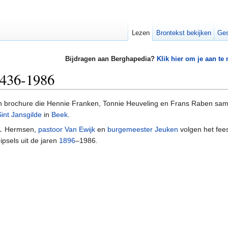
Lezen
Brontekst bekijken
Ges
Bijdragen aan Berghapedia?
Klik hier om je aan te
1436-1986
n brochure die Hennie Franken, Tonnie Heuveling en Frans Raben sam
Sint Jansgilde
in
Beek
.
 A. Hermsen,
pastoor
Van Ewijk
en
burgemeester
Jeuken
volgen het fee
ipsels uit de jaren
1896
–1986.