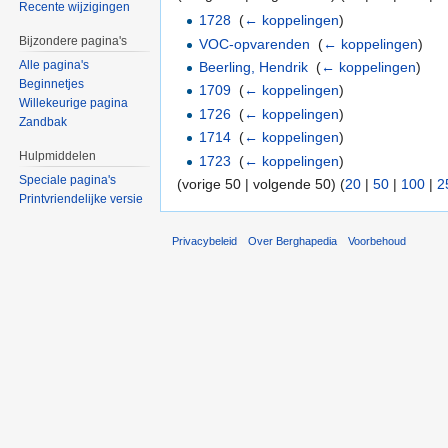
Recente wijzigingen
1728
‎
(
← koppelingen
)
Bijzondere pagina's
VOC-opvarenden
‎
(
← koppelingen
)
Alle pagina's
Beerling, Hendrik
‎
(
← koppelingen
)
Beginnetjes
1709
‎
(
← koppelingen
)
Willekeurige pagina
1726
‎
(
← koppelingen
)
Zandbak
1714
‎
(
← koppelingen
)
Hulpmiddelen
1723
‎
(
← koppelingen
)
Speciale pagina's
(vorige 50 | volgende 50) (
20
|
50
|
100
|
2
Printvriendelijke versie
Privacybeleid
Over Berghapedia
Voorbehoud