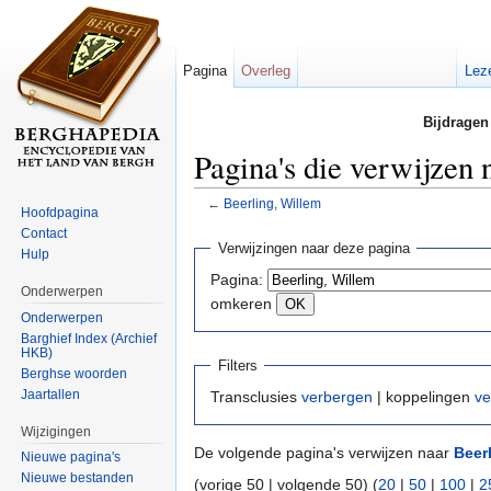
Pagina
Overleg
Lez
Bijdragen
Pagina's die verwijzen 
←
Beerling, Willem
Hoofdpagina
Ga naar:
navigatie
,
zoeken
Contact
Verwijzingen naar deze pagina
Hulp
Pagina:
Onderwerpen
omkeren
Onderwerpen
Barghief Index (Archief
HKB)
Filters
Berghse woorden
Jaartallen
Transclusies
verbergen
| koppelingen
ve
Wijzigingen
De volgende pagina's verwijzen naar
Beer
Nieuwe pagina's
Nieuwe bestanden
(vorige 50 | volgende 50) (
20
|
50
|
100
|
2