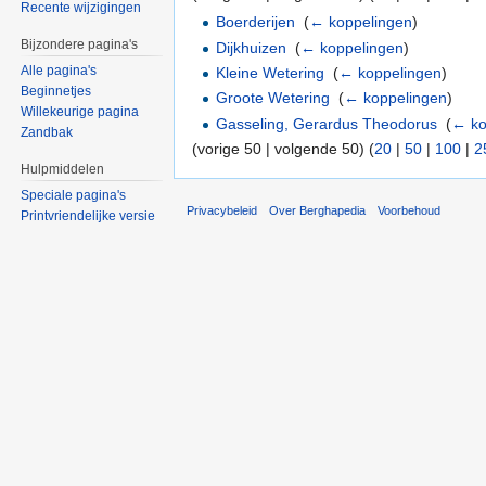
Recente wijzigingen
Boerderijen
‎
(
← koppelingen
)
Bijzondere pagina's
Dijkhuizen
‎
(
← koppelingen
)
Alle pagina's
Kleine Wetering
‎
(
← koppelingen
)
Beginnetjes
Groote Wetering
‎
(
← koppelingen
)
Willekeurige pagina
Gasseling, Gerardus Theodorus
‎
(
← ko
Zandbak
(vorige 50 | volgende 50) (
20
|
50
|
100
|
2
Hulpmiddelen
Speciale pagina's
Privacybeleid
Over Berghapedia
Voorbehoud
Printvriendelijke versie