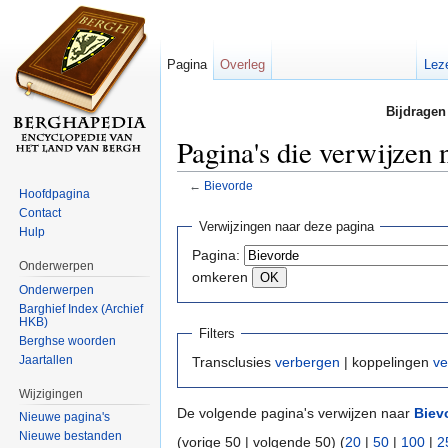
Pagina
Overleg
Lez
Bijdragen
Pagina's die verwijzen 
←
Bievorde
Hoofdpagina
Ga naar:
navigatie
,
zoeken
Contact
Verwijzingen naar deze pagina
Hulp
Pagina:
Onderwerpen
omkeren
Onderwerpen
Barghief Index (Archief
HKB)
Filters
Berghse woorden
Jaartallen
Transclusies
verbergen
| koppelingen
ve
Wijzigingen
De volgende pagina's verwijzen naar
Biev
Nieuwe pagina's
Nieuwe bestanden
(vorige 50 | volgende 50) (
20
|
50
|
100
|
2