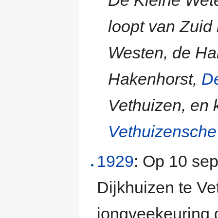
loopt van Zuid
Westen, de Har
Hakenhorst,
D
Vethuizen, en 
Vethuizensche
1929
: Op 10 se
Dijkhuizen te V
jongveekeuring