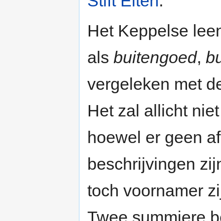
Stift Elten
.
Het Keppelse lee
als
buitengoed
,
bu
vergeleken met 
Het zal allicht nie
hoewel er geen a
beschrijvingen zi
toch voornamer zi
Twee summiere be