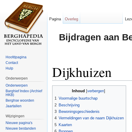
Pagina
Overleg
Lez
Bijdragen aan B
Hoofdpagina
Contact
Dijkhuizen
Hulp
Onderwerpen
Ga naar:
navigatie
,
zoeken
Onderwerpen
Inhoud
Barghief Index (Archief
[
verbergen
]
HKB)
1
Voormalige buurtschap
Berghse woorden
2
Beschrijving
Jaartallen
3
Bewoningsgeschiedenis
Wijzigingen
4
Vermeldingen van de naam Dijkhuizen
Nieuwe pagina's
5
Kaarten
Nieuwe bestanden
6
Bronnen