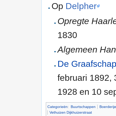
Op
Delpher
Opregte Haarl
1830
Algemeen Han
De Graafscha
februari 1892, 3
1928 en 10 se
Categorieën
:
Buurtschappen
Boerderij
Vethuizen Dijkhuizerstraat