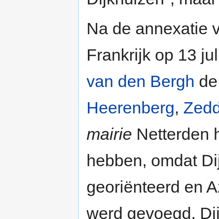
Na de annexatie 
Frankrijk op 13 ju
van den Bergh
d
Heerenberg
,
Zed
mairie
Netterden h
hebben, omdat Di
georiënteerd en A
werd gevoegd. Di