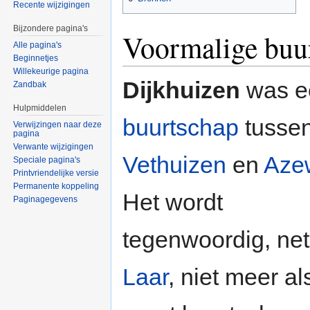
Recente wijzigingen
Bijzondere pagina's
Voormalige buu
Alle pagina's
Beginnetjes
Willekeurige pagina
Dijkhuizen
was e
Zandbak
Hulpmiddelen
buurtschap
tusse
Verwijzingen naar deze
pagina
Verwante wijzigingen
Vethuizen
en
Aze
Speciale pagina's
Printvriendelijke versie
Permanente koppeling
Het wordt
Paginagegevens
tegenwoordig, net
Laar
, niet meer al