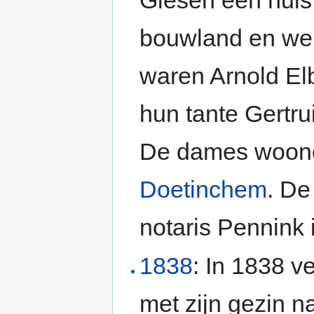
Giesen een huis
bouwland en wei
waren Arnold El
hun tante Gertr
De dames woonde
Doetinchem
. De
notaris Pennink
1838
: In 1838 v
met zijn gezin n