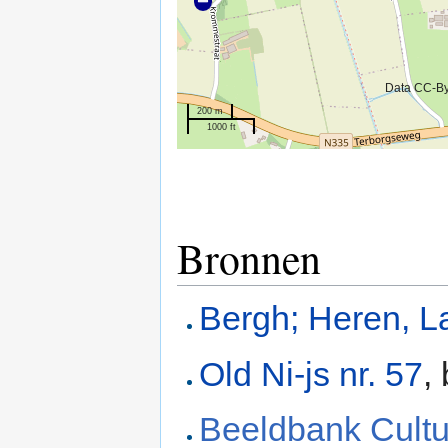
Data CC-B
200 m
1000 ft
Bronnen
Bergh; Heren, L
Old Ni-js nr. 57
,
Beeldbank Cultu