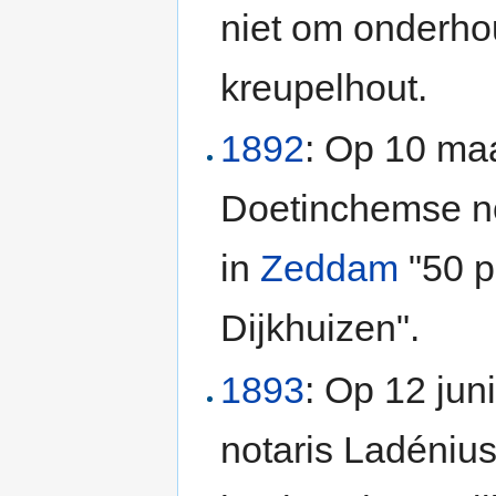
niet om onderho
kreupelhout.
1892
: Op 10 ma
Doetinchemse no
in
Zeddam
"50 p
Dijkhuizen".
1893
: Op 12 ju
notaris Ladénius