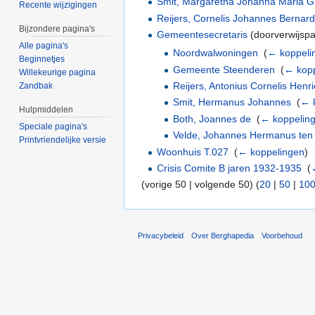
Smit, Margaretha Johanna Maria Gu
Recente wijzigingen
Reijers, Cornelis Johannes Bernar
Bijzondere pagina's
Gemeentesecretaris
(doorverwijspa
Alle pagina's
Noordwalwoningen
‎
(
← koppeli
Beginnetjes
Gemeente Steenderen
‎
(
← kopp
Willekeurige pagina
Reijers, Antonius Cornelis Henr
Zandbak
Smit, Hermanus Johannes
‎
(
← 
Hulpmiddelen
Both, Joannes de
‎
(
← koppelin
Speciale pagina's
Velde, Johannes Hermanus ten
Printvriendelijke versie
Woonhuis T.027
‎
(
← koppelingen
)
Crisis Comite B jaren 1932-1935
‎
(
(vorige 50 | volgende 50) (
20
|
50
|
10
Privacybeleid
Over Berghapedia
Voorbehoud