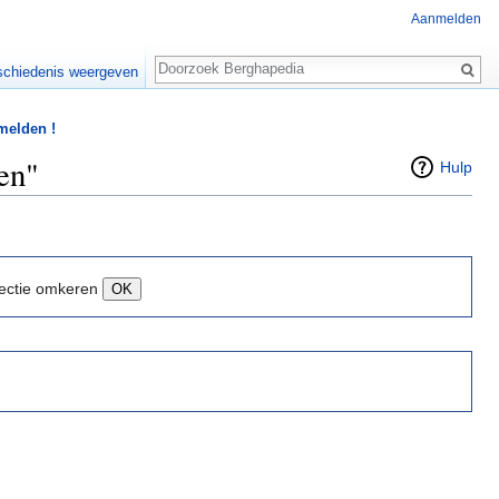
Aanmelden
Zoeken
chiedenis weergeven
 melden !
en"
Hulp
ectie omkeren