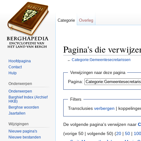
Categorie
Overleg
Pagina's die verwijz
←
Categorie:Gemeentesecretarissen
Hoofdpagina
Ga naar:
navigatie
,
zoeken
Contact
Verwijzingen naar deze pagina
Hulp
Pagina:
Onderwerpen
Onderwerpen
Barghief Index (Archief
Filters
HKB)
Berghse woorden
Transclusies
verbergen
| koppeling
Jaartallen
Wijzigingen
De volgende pagina's verwijzen naar
C
Nieuwe pagina's
(vorige 50 | volgende 50) (
20
|
50
|
10
Nieuwe bestanden