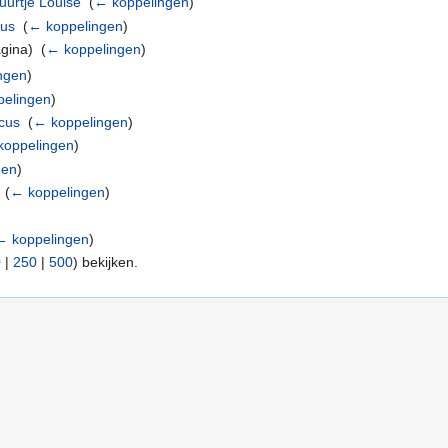
urtje Louise
‎
(
← koppelingen
)
dus
‎
(
← koppelingen
)
gina) ‎
(
← koppelingen
)
ngen
)
elingen
)
icus
‎
(
← koppelingen
)
koppelingen
)
gen
)
‎
(
← koppelingen
)
← koppelingen
)
0
|
250
|
500
) bekijken.