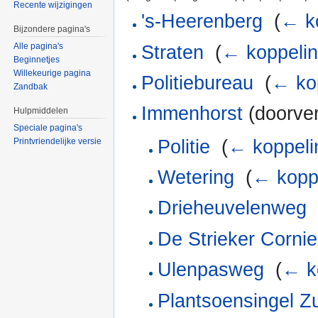
Recente wijzigingen
's-Heerenberg
‎
(
← k
Bijzondere pagina's
Alle pagina's
Straten
‎
(
← koppeli
Beginnetjes
Willekeurige pagina
Politiebureau
‎
(
← ko
Zandbak
Immenhorst
(doorver
Hulpmiddelen
Speciale pagina's
Politie
‎
(
← koppeli
Printvriendelijke versie
Wetering
‎
(
← kopp
Drieheuvelenweg
‎
De Strieker Cornie
Ulenpasweg
‎
(
← k
Plantsoensingel Z