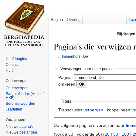
Pagina
Overleg
Lez
Bijdragen
Pagina's die verwijzen
←
Immenhorst, De
Hoofdpagina
Ga naar:
navigatie
,
zoeken
Contact
Verwijzingen naar deze pagina
Hulp
Pagina:
Onderwerpen
omkeren
Onderwerpen
Barghief Index (Archief
HKB)
Filters
Berghse woorden
Jaartallen
Transclusies
verbergen
| koppelingen
ve
Wijzigingen
De volgende pagina's verwijzen naar
Imme
Nieuwe pagina's
Nieuwe bestanden
(vorige 50 | volgende 50) (
20
|
50
|
100
|
2