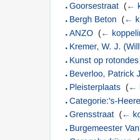
Goorsestraat
‎
(
← k
Bergh Beton
‎
(
← k
ANZO
‎
(
← koppel
Kremer, W. J. (Will
Kunst op rotondes
Beverloo, Patrick
Pleisterplaats
‎
(
← 
Categorie:'s-Heer
Grensstraat
‎
(
← ko
Burgemeester Va