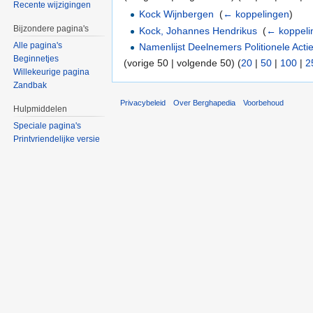
Recente wijzigingen
Kock Wijnbergen
‎
(
← koppelingen
)
Bijzondere pagina's
Kock, Johannes Hendrikus
‎
(
← koppeli
Alle pagina's
Namenlijst Deelnemers Politionele Acti
Beginnetjes
(vorige 50 | volgende 50) (
20
|
50
|
100
|
2
Willekeurige pagina
Zandbak
Privacybeleid
Over Berghapedia
Voorbehoud
Hulpmiddelen
Speciale pagina's
Printvriendelijke versie