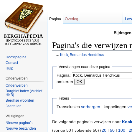
Pagina
Overleg
Lez
Bijdragen
Pagina's die verwijzen
←
Kock, Bernardus Hendrikus
Hoofdpagina
Ga naar:
navigatie
,
zoeken
Contact
Verwijzingen naar deze pagina
Hulp
Pagina:
Onderwerpen
omkeren
Onderwerpen
Barghief Index (Archief
HKB)
Filters
Berghse woorden
Jaartallen
Transclusies
verbergen
| koppelingen
ve
Wijzigingen
De volgende pagina's verwijzen naar
Kock
Nieuwe pagina's
Nieuwe bestanden
(vorige 50 | volgende 50) (
20
|
50
|
100
|
2