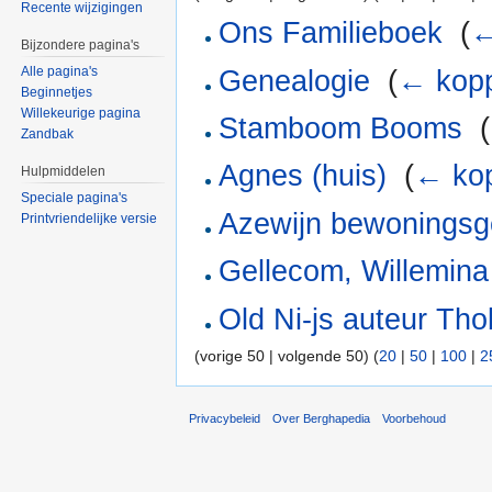
Recente wijzigingen
Ons Familieboek
‎
(
←
Bijzondere pagina's
Alle pagina's
Genealogie
‎
(
← kopp
Beginnetjes
Willekeurige pagina
Stamboom Booms
‎
(
Zandbak
Agnes (huis)
‎
(
← kop
Hulpmiddelen
Speciale pagina's
Azewijn bewoningsg
Printvriendelijke versie
Gellecom, Willemina 
Old Ni-js auteur Th
(vorige 50 | volgende 50) (
20
|
50
|
100
|
2
Privacybeleid
Over Berghapedia
Voorbehoud