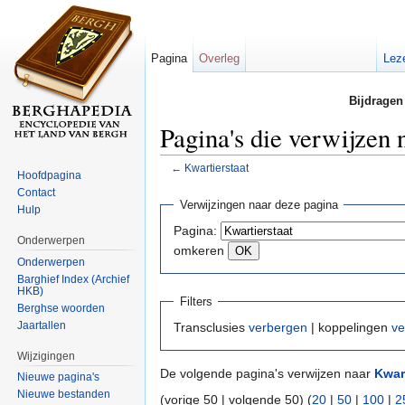
Pagina
Overleg
Lez
Bijdragen
Pagina's die verwijzen 
←
Kwartierstaat
Hoofdpagina
Ga naar:
navigatie
,
zoeken
Contact
Verwijzingen naar deze pagina
Hulp
Pagina:
Onderwerpen
omkeren
Onderwerpen
Barghief Index (Archief
HKB)
Filters
Berghse woorden
Jaartallen
Transclusies
verbergen
| koppelingen
ve
Wijzigingen
De volgende pagina's verwijzen naar
Kwar
Nieuwe pagina's
Nieuwe bestanden
(vorige 50 | volgende 50) (
20
|
50
|
100
|
2