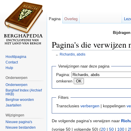
Pagina
Overleg
Lez
Bijdragen
Pagina's die verwijzen 
←
Richardis, abdis
Hoofdpagina
Ga naar:
navigatie
,
zoeken
Contact
Verwijzingen naar deze pagina
Hulp
Pagina:
Onderwerpen
omkeren
Onderwerpen
Barghief Index (Archief
HKB)
Filters
Berghse woorden
Jaartallen
Transclusies
verbergen
| koppelingen
ve
Wijzigingen
De volgende pagina's verwijzen naar
Rich
Nieuwe pagina's
Nieuwe bestanden
(vorige 50 | volgende 50) (
20
|
50
|
100
|
2