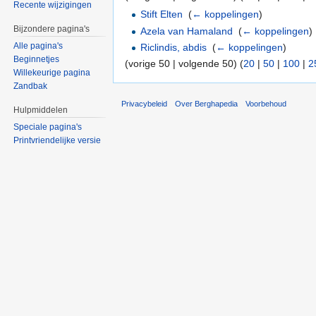
Recente wijzigingen
Stift Elten
‎
(
← koppelingen
)
Bijzondere pagina's
Azela van Hamaland
‎
(
← koppelingen
)
Alle pagina's
Riclindis, abdis
‎
(
← koppelingen
)
Beginnetjes
(vorige 50 | volgende 50) (
20
|
50
|
100
|
2
Willekeurige pagina
Zandbak
Privacybeleid
Over Berghapedia
Voorbehoud
Hulpmiddelen
Speciale pagina's
Printvriendelijke versie