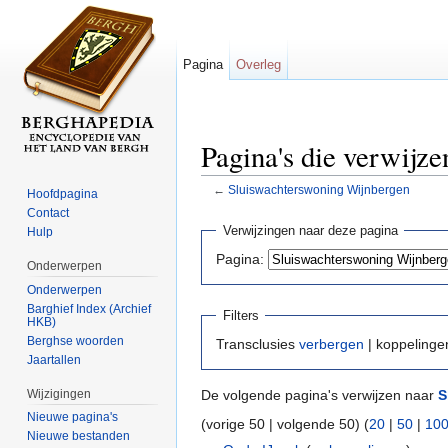
Pagina
Overleg
Pagina's die verwijz
←
Sluiswachterswoning Wijnbergen
Hoofdpagina
Ga naar:
navigatie
,
zoeken
Contact
Verwijzingen naar deze pagina
Hulp
Pagina:
Onderwerpen
Onderwerpen
Barghief Index (Archief
Filters
HKB)
Berghse woorden
Transclusies
verbergen
| koppeling
Jaartallen
Wijzigingen
De volgende pagina's verwijzen naar
S
Nieuwe pagina's
(vorige 50 | volgende 50) (
20
|
50
|
10
Nieuwe bestanden