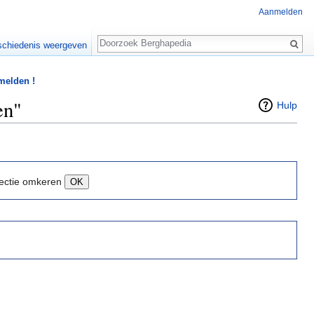
Aanmelden
Zoeken
chiedenis weergeven
 melden !
en"
Hulp
ectie omkeren