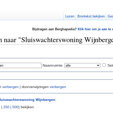
Lezen
Brontekst bekijken
Ges
Bijdragen aan Berghapedia?
Klik hier om je aan te
en naar "Sluiswachterswoning Wijnberg
Naamruimte:
Sel
en
verbergen
| doorverwijzingen
verbergen
luiswachterswoning Wijnbergen
:
0
|
250
|
500
) bekijken.