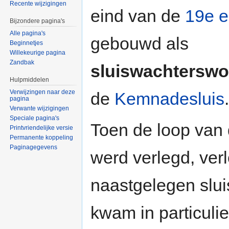
Recente wijzigingen
eind van de
19e 
Bijzondere pagina's
Alle pagina's
gebouwd als
Beginnetjes
Willekeurige pagina
Zandbak
sluiswachterswo
Hulpmiddelen
Verwijzingen naar deze
de
Kemnadesluis
.
pagina
Verwante wijzigingen
Speciale pagina's
Toen de loop van
Printvriendelijke versie
Permanente koppeling
Paginagegevens
werd verlegd, verl
naastgelegen sluis
kwam in particuli