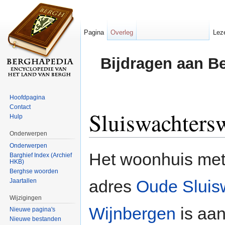
Pagina
Overleg
Lez
Bijdragen aan B
Hoofdpagina
Contact
Sluiswachters
Hulp
Onderwerpen
Ga naar:
navigatie
,
zoeken
Onderwerpen
Het woonhuis met
Barghief Index (Archief
HKB)
Berghse woorden
adres
Oude Sluis
Jaartallen
Wijzigingen
Wijnbergen
is aan
Nieuwe pagina's
Nieuwe bestanden