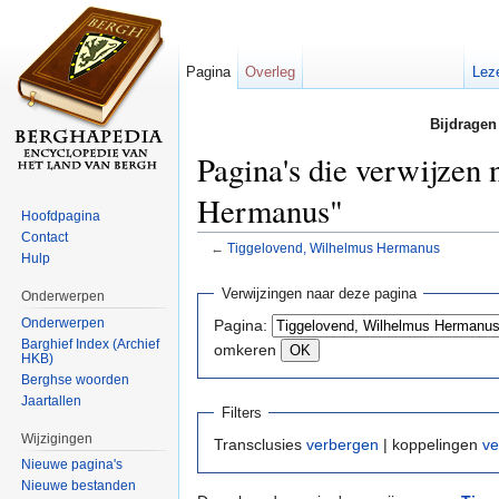
Pagina
Overleg
Lez
Bijdragen
Pagina's die verwijzen
Hermanus"
Hoofdpagina
Contact
←
Tiggelovend, Wilhelmus Hermanus
Hulp
Ga naar:
navigatie
,
zoeken
Verwijzingen naar deze pagina
Onderwerpen
Onderwerpen
Pagina:
Barghief Index (Archief
omkeren
HKB)
Berghse woorden
Jaartallen
Filters
Wijzigingen
Transclusies
verbergen
| koppelingen
ve
Nieuwe pagina's
Nieuwe bestanden