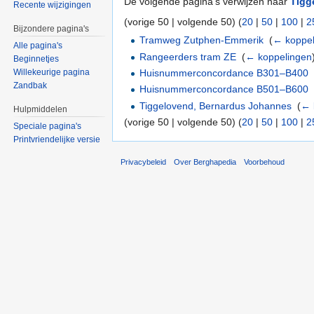
De volgende pagina's verwijzen naar
Tigg
Recente wijzigingen
(vorige 50 | volgende 50) (
20
|
50
|
100
|
2
Bijzondere pagina's
Tramweg Zutphen-Emmerik
‎
(
← koppel
Alle pagina's
Rangeerders tram ZE
‎
(
← koppelingen
Beginnetjes
Huisnummerconcordance B301–B400
Willekeurige pagina
Zandbak
Huisnummerconcordance B501–B600
Tiggelovend, Bernardus Johannes
‎
(
← 
Hulpmiddelen
(vorige 50 | volgende 50) (
20
|
50
|
100
|
2
Speciale pagina's
Printvriendelijke versie
Privacybeleid
Over Berghapedia
Voorbehoud