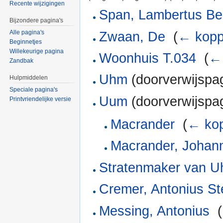
Recente wijzigingen
Span, Lambertus Be
Bijzondere pagina's
Alle pagina's
Zwaan, De
‎
(
← kopp
Beginnetjes
Willekeurige pagina
Woonhuis T.034
‎
(
← 
Zandbak
Uhm
(doorverwijspag
Hulpmiddelen
Speciale pagina's
Uum
(doorverwijspag
Printvriendelijke versie
Macrander
‎
(
← kop
Macrander, Johan
Stratenmaker van 
Cremer, Antonius S
Messing, Antonius
‎
(