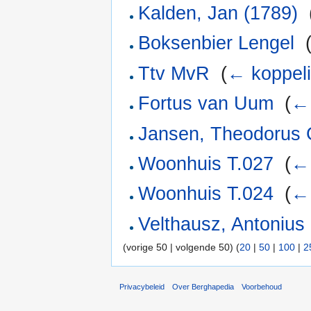
Kalden, Jan (1789)
‎
Boksenbier Lengel
‎
Ttv MvR
‎
(
← koppel
Fortus van Uum
‎
(
← 
Jansen, Theodorus 
Woonhuis T.027
‎
(
← 
Woonhuis T.024
‎
(
← 
Velthausz, Antonius
(vorige 50 | volgende 50) (
20
|
50
|
100
|
2
Privacybeleid
Over Berghapedia
Voorbehoud