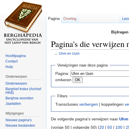
Pagina
Overleg
Lez
Bijdragen
Pagina's die verwijze
←
Uhm en Uum
Hoofdpagina
Ga naar:
navigatie
,
zoeken
Contact
Verwijzingen naar deze pagina
Hulp
Pagina:
Onderwerpen
omkeren
Onderwerpen
Barghief Index (Archief
HKB)
Filters
Berghse woorden
Jaartallen
Transclusies
verbergen
| koppelingen
ve
Wijzigingen
De volgende pagina's verwijzen naar
Uhm
Nieuwe pagina's
Nieuwe bestanden
(vorige 50 | volgende 50) (
20
|
50
|
100
|
2