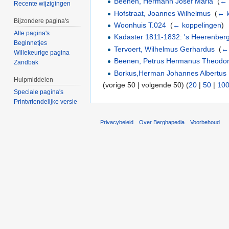
Beenen, Hermann Josef Maria
‎
(
← 
Recente wijzigingen
Hofstraat, Joannes Wilhelmus
‎
(
← k
Bijzondere pagina's
Woonhuis T.024
‎
(
← koppelingen
)
Alle pagina's
Kadaster 1811-1832: 's Heerenberg
Beginnetjes
Tervoert, Wilhelmus Gerhardus
‎
(
←
Willekeurige pagina
Beenen, Petrus Hermanus Theodo
Zandbak
Borkus,Herman Johannes Albertus
Hulpmiddelen
(vorige 50 | volgende 50) (
20
|
50
|
10
Speciale pagina's
Printvriendelijke versie
Privacybeleid
Over Berghapedia
Voorbehoud