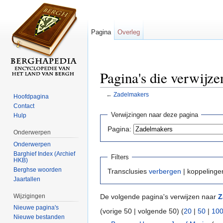
Pagina
Overleg
Pagina's die verwijz
←
Zadelmakers
Hoofdpagina
Ga naar:
navigatie
,
zoeken
Contact
Verwijzingen naar deze pagina
Hulp
Pagina:
Onderwerpen
Onderwerpen
Barghief Index (Archief
Filters
HKB)
Berghse woorden
Transclusies
verbergen
| koppeling
Jaartallen
Wijzigingen
De volgende pagina's verwijzen naar
Z
Nieuwe pagina's
(vorige 50 | volgende 50) (
20
|
50
|
10
Nieuwe bestanden