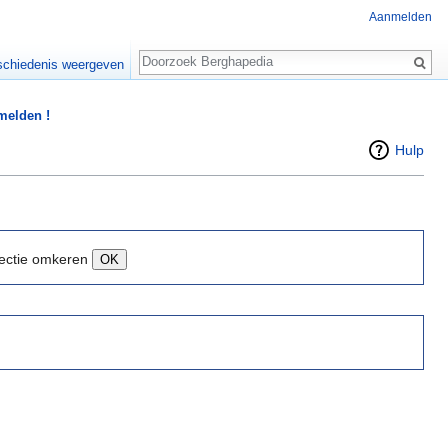
Aanmelden
Zoeken
chiedenis weergeven
 melden !
Hulp
ectie omkeren