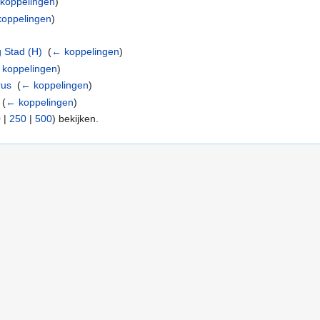
koppelingen
)
oppelingen
)
 Stad (H)
‎
(
← koppelingen
)
 koppelingen
)
rus
‎
(
← koppelingen
)
‎
(
← koppelingen
)
0
|
250
|
500
) bekijken.