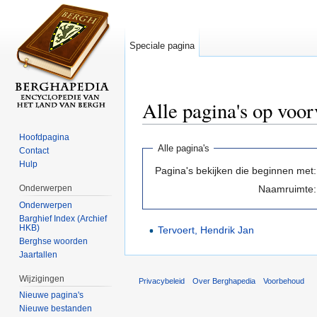
Speciale pagina
Alle pagina's op voor
Ga naar:
navigatie
,
zoeken
Hoofdpagina
Alle pagina's
Contact
Hulp
Pagina's bekijken die beginnen met:
Naamruimte:
Onderwerpen
Onderwerpen
Barghief Index (Archief
HKB)
Tervoert, Hendrik Jan
Berghse woorden
Jaartallen
Wijzigingen
Privacybeleid
Over Berghapedia
Voorbehoud
Nieuwe pagina's
Nieuwe bestanden