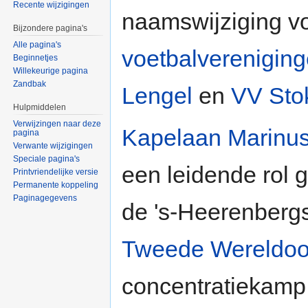
Recente wijzigingen
naamswijziging vo
Bijzondere pagina's
Alle pagina's
voetbalverenigin
Beginnetjes
Willekeurige pagina
Zandbak
Lengel
en
VV St
Hulpmiddelen
Verwijzingen naar deze
Kapelaan
Marinus
pagina
Verwante wijzigingen
Speciale pagina's
een leidende rol 
Printvriendelijke versie
Permanente koppeling
Paginagegevens
de 's-Heerenbergs
Tweede Wereldoo
concentratiekamp