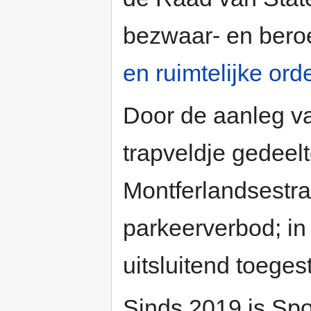
bezwaar- en bero
en ruimtelijke ord
Door de aanleg va
trapveldje gedeelt
Montferlandsestra
parkeerverbod; in
uitsluitend toege
Sinds 2019 is Spo