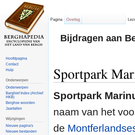
Pagina
Overleg
Lez
Bijdragen aan B
Hoofdpagina
Contact
Sportpark Mar
Hulp
Onderwerpen
Ga naar:
navigatie
,
zoeken
Onderwerpen
Sportpark Marin
Barghief Index (Archief
HKB)
Berghse woorden
naam van het voo
Jaartallen
Wijzigingen
de
Montferlandses
Nieuwe pagina's
Nieuwe bestanden