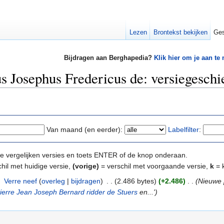
Lezen
Brontekst bekijken
Ges
Bijdragen aan Berghapedia?
Klik hier om je aan te
s Josephus Fredericus de: versiegeschi
Van maand (en eerder):
Labelfilter
:
e te vergelijken versies en toets ENTER of de knop onderaan.
hil met huidige versie,
(vorige)
= verschil met voorgaande versie,
k
= k
‎
Verre neef
(
overleg
|
bijdragen
)
‎
. .
(2.486 bytes)
(+2.486)
‎
. .
(Nieuwe 
ierre Jean Joseph Bernard ridder de Stuers
en...')