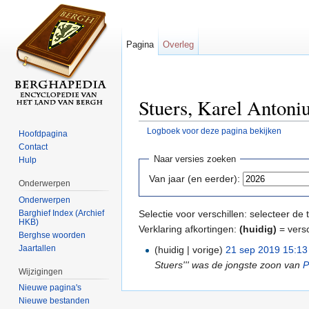
Pagina
Overleg
Stuers, Karel Antoniu
Logboek voor deze pagina bekijken
Hoofdpagina
Ga naar:
navigatie
,
zoeken
Contact
Naar versies zoeken
Hulp
Van jaar (en eerder):
Onderwerpen
Onderwerpen
Barghief Index (Archief
Selectie voor verschillen: selecteer d
HKB)
Verklaring afkortingen:
(huidig)
= versc
Berghse woorden
Jaartallen
(huidig | vorige)
21 sep 2019 15:13
Stuers''' was de jongste zoon van
P
Wijzigingen
Nieuwe pagina's
Nieuwe bestanden