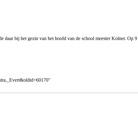
 daar bij het gezin van het hoofd van
de school
meester
Kolner
. Op 9
nstra,_Evert&oldid=60170
"