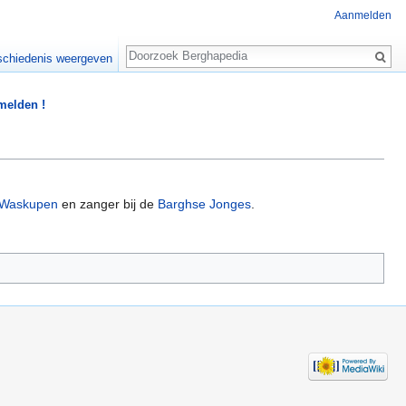
Aanmelden
Zoeken
chiedenis weergeven
 melden !
 Waskupen
en zanger bij de
Barghse Jonges
.