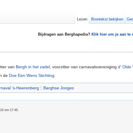
Lezen
Brontekst bekijken
Ges
Bijdragen aan Berghapedia?
Klik hier om je aan te
tter van
Bergh in het zadel
, voorzitter van carnavalsvereniging
d' Olde
an de
Doe Een Wens Stichting
.
naval 's-Heerenberg
Barghse Jonges
016 om 17:45.