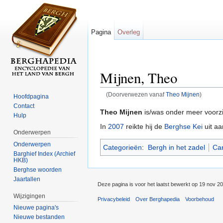
Pagina
Overleg
Mijnen, Theo
(Doorverwezen vanaf
Theo Mijnen
)
Hoofdpagina
Ga naar:
navigatie
,
zoeken
Contact
Theo Mijnen
is/was onder meer voorzi
Hulp
In
2007
reikte hij de
Berghse Kei
uit a
Onderwerpen
Onderwerpen
Categorieën
:
Bergh in het zadel
Car
Barghief Index (Archief
HKB)
Berghse woorden
Jaartallen
Deze pagina is voor het laatst bewerkt op 19 nov 2
Wijzigingen
Privacybeleid
Over Berghapedia
Voorbehoud
Nieuwe pagina's
Nieuwe bestanden