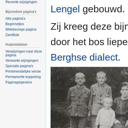
Recente wijzigingen
Lengel
gebouwd.
Bijzondere pagina's
Alle pagina's
Zij kreeg deze bi
Beginnetjes
Willekeurige pagina
Zandbak
door het bos liepe
Hulpmiddelen
Verwijzingen naar deze
Berghse dialect
.
pagina
Verwante wijzigingen
Speciale pagina's
Printvriendelijke versie
Permanente koppeling
Paginagegevens