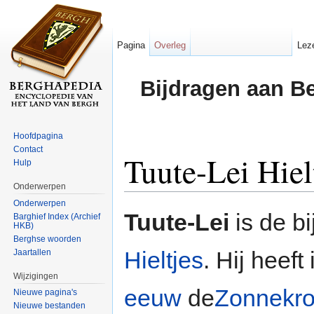
Pagina
Overleg
Lez
Bijdragen aan B
Hoofdpagina
Contact
Tuute-Lei Hiel
Hulp
Onderwerpen
Ga naar:
navigatie
,
zoeken
Onderwerpen
Tuute-Lei
is de b
Barghief Index (Archief
HKB)
Berghse woorden
Hieltjes
. Hij heef
Jaartallen
Wijzigingen
eeuw
de
Zonnekr
Nieuwe pagina's
Nieuwe bestanden