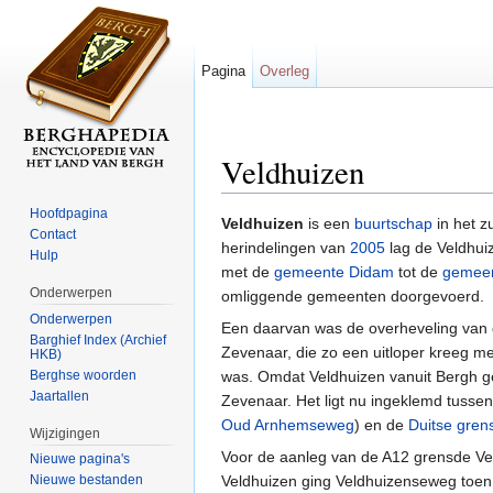
Pagina
Overleg
Veldhuizen
Ga naar:
navigatie
,
zoeken
Hoofdpagina
Veldhuizen
is een
buurtschap
in het z
Contact
herindelingen van
2005
lag de Veldhui
Hulp
met de
gemeente Didam
tot de
gemeen
Onderwerpen
omliggende gemeenten doorgevoerd.
Onderwerpen
Een daarvan was de overheveling van
Barghief Index (Archief
Zevenaar, die zo een uitloper kreeg m
HKB)
Berghse woorden
was. Omdat Veldhuizen vanuit Bergh ge
Jaartallen
Zevenaar. Het ligt nu ingeklemd tuss
Oud Arnhemseweg
) en de
Duitse
gren
Wijzigingen
Voor de aanleg van de A12 grensde Ve
Nieuwe pagina's
Veldhuizen ging Veldhuizenseweg toen
Nieuwe bestanden