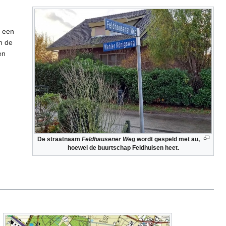
r een
n de
en
De straatnaam
Feldhausener Weg
wordt gespeld met au,
hoewel de buurtschap Feldhuisen heet.