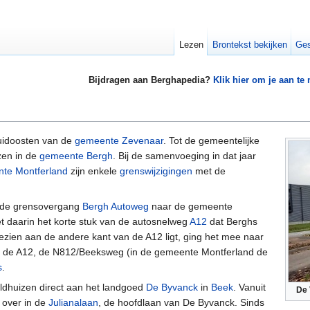
Lezen
Brontekst bekijken
Ges
Bijdragen aan Berghapedia?
Klik hier om je aan te
uidoosten van de
gemeente Zevenaar
. Tot de gemeentelijke
zen in de
gemeente Bergh
. Bij de samenvoeging in dat jaar
te Montferland
zijn enkele
grenswijzigingen
met de
 de grensovergang
Bergh Autoweg
naar de gemeente
et daarin het korte stuk van de autosnelweg
A12
dat Berghs
zien aan de andere kant van de A12 ligt, ging het mee naar
en de A12, de N812/Beeksweg (in de gemeente Montferland de
s
.
ldhuizen direct aan het landgoed
De Byvanck
in
Beek
. Vanuit
De 
 over in de
Julianalaan
, de hoofdlaan van De Byvanck. Sinds