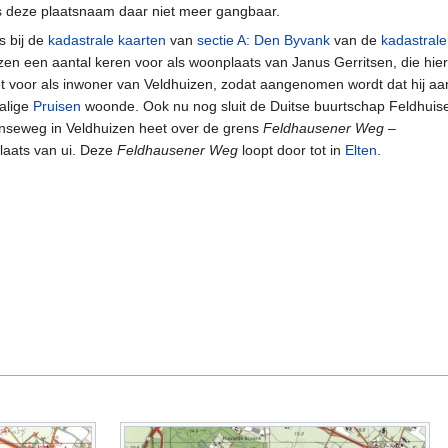
s deze plaatsnaam daar niet meer gangbaar.
s bij de
kadastrale kaarten
van
sectie A: Den Byvank
van de
kadastrale
en een aantal keren voor als woonplaats van Janus Gerritsen, die hie
iet voor als inwoner van Veldhuizen, zodat aangenomen wordt dat hij aa
alige
Pruisen
woonde. Ook nu nog sluit de Duitse buurtschap Feldhuis
zenseweg in Veldhuizen heet over de grens
Feldhausener Weg
–
laats van ui. Deze
Feldhausener Weg
loopt door tot in
Elten
.