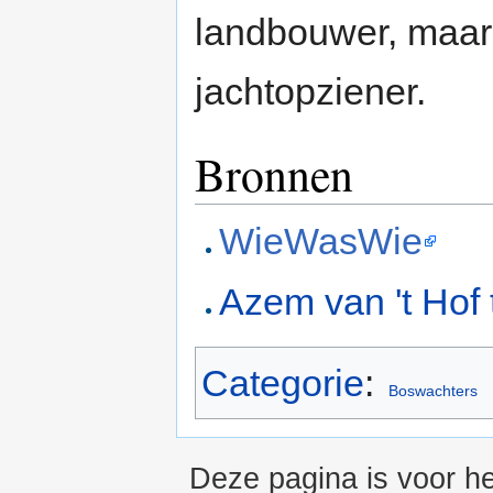
landbouwer, maa
jachtopziener.
Bronnen
WieWasWie
Azem van 't Hof 
Categorie
:
Boswachters
Deze pagina is voor he