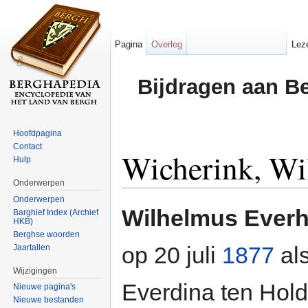
Pagina
Overleg
Lez
Bijdragen aan B
Hoofdpagina
Contact
Wicherink, Wi
Hulp
Onderwerpen
Ga naar:
navigatie
,
zoeken
Onderwerpen
Wilhelmus Everh
Barghief Index (Archief
HKB)
Berghse woorden
op 20 juli
1877
als
Jaartallen
Wijzigingen
Everdina ten Holde
Nieuwe pagina's
Nieuwe bestanden