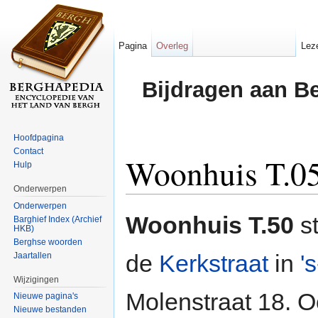
Pagina
Overleg
Lez
Bijdragen aan B
Hoofdpagina
Contact
Woonhuis T.0
Hulp
Onderwerpen
Ga naar:
navigatie
,
zoeken
Onderwerpen
Woonhuis T.50
st
Barghief Index (Archief
HKB)
Berghse woorden
de
Kerkstraat
in
'
Jaartallen
Wijzigingen
Molenstraat 18. Oo
Nieuwe pagina's
Nieuwe bestanden