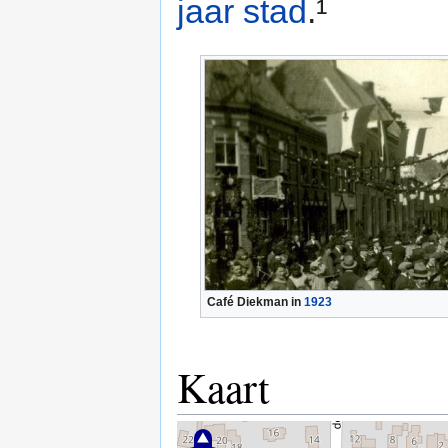
jaar stad
.¹
Café Diekman in
1923
Kaart