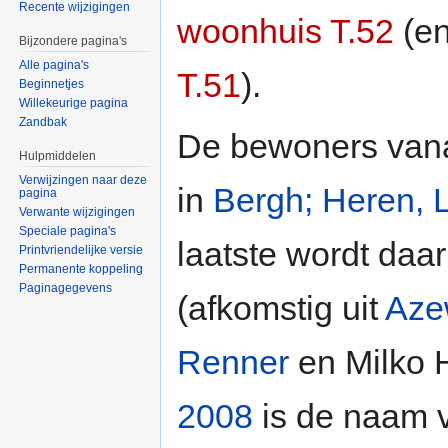
Recente wijzigingen
woonhuis T.52
(en
Bijzondere pagina's
Alle pagina's
T.51
).
Beginnetjes
Willekeurige pagina
Zandbak
De bewoners van
Hulpmiddelen
Verwijzingen naar deze
in
Bergh; Heren, 
pagina
Verwante wijzigingen
Speciale pagina's
laatste wordt daa
Printvriendelijke versie
Permanente koppeling
Paginagegevens
(afkomstig uit
Aze
Renner
en Milko H
2008
is de naam 