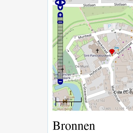
Data CC-B
100 m
200 ft
Bronnen