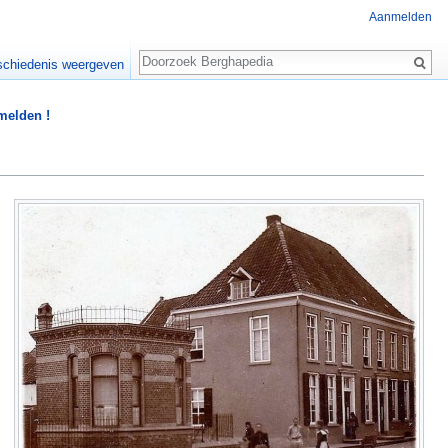
Aanmelden
Zoeken
chiedenis weergeven
 melden !