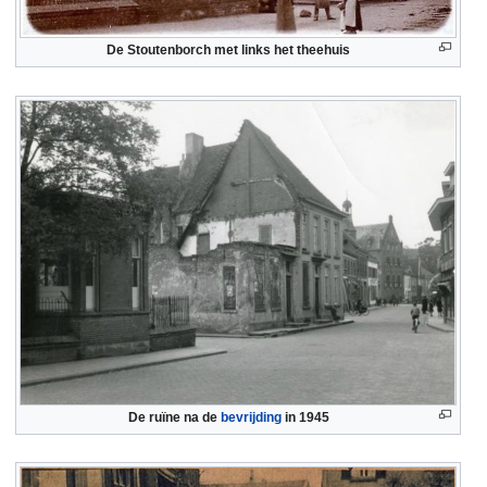
De Stoutenborch met links het theehuis
De ruïne na de
bevrijding
in 1945