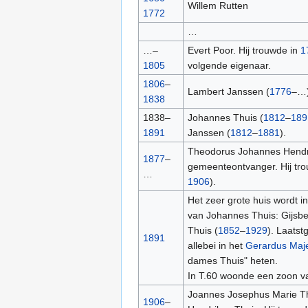
Willem Rutten
1772
…
…–
Evert Poor. Hij trouwde in
1
1805
volgende eigenaar.
1806
–
Lambert Janssen (
1776
–…)
1838
1838–
Johannes Thuis (
1812
–
189
1891
Janssen (
1812
–
1881
).
Theodorus Johannes Hendri
1877
–
gemeenteontvanger. Hij tr
…
1906
).
Het zeer grote huis wordt i
van Johannes Thuis: Gijsbe
Thuis (
1852
–
1929
). Laats
1891
allebei in het
Gerardus Maje
dames Thuis" heten.
In T.60 woonde een zoon v
Joannes Josephus Marie Th
1906
–