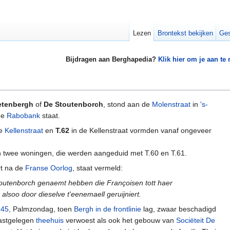
Lezen
Brontekst bekijken
Ges
Bijdragen aan Berghapedia?
Klik hier om je aan te
etenbergh
of
De Stoutenborch
, stond aan de
Molenstraat
in
's-
de
Rabobank
staat.
de
Kellenstraat
en
T.62
in de Kellenstraat vormden vanaf ongeveer
n twee woningen, die werden aangeduid met T.60 en T.61.
rt na de
Franse Oorlog
, staat vermeld:
outenborch genaemt hebben die Françoisen tott haer
alsoo door dieselve t'eenemaell geruijniert.
945
, Palmzondag, toen
Bergh in de frontlinie
lag, zwaar beschadigd
aastgelegen
theehuis
verwoest als ook het gebouw van
Sociëteit De