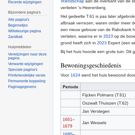
Vriendschap
aan de overkant van de st
Recente wijzigingen
verlieten 's-Heerenberg.
Bijzondere pagina's
Het gedeelte T.61 is pas later afgebrok
Alle pagina's
afbraak verrezen, waren onder meer 
Beginnetjes
een nieuw gebouw van de Rabobank het
Willekeurige pagina
verlaten, waarna er in
2023
op de bove
Zandbak
grond heeft zich in
2023
Expert (een wi
Hulpmiddelen
Bij het huis hoorde een grote tuin. Dit
Verwijzingen naar deze
pagina
Bewoningsgeschiedenis
Verwante wijzigingen
Speciale pagina's
Voor
1624
werd het huis bewoond door
Printvriendelijke versie
Permanente koppeling
Periode
Paginagegevens
Fijcken Polmans (T.61)
Oszwalt Thuiszen (T.62)
Jan Verstegen
1651
–
Jan Wessels
1679
1680
–