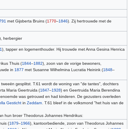
791
met Gijsberta Bruins (
1770
–
1846
). Zij hertrouwde met de
, herbergier
1
), tapper en logementhouder. Hij trouwde met Anna Gesina Henrica
kus Thuis (
1844
–
1882
), zoon van de vorige bewoners,
ouwde in
1877
met Susanne Wilhelmina Lucratia Heinink (
1848
–
n tweeën gesplitst. T.61 wordt de woning van "de tantes", dochters
rta Maria Geertruida (
1847
–
1928
) en Geertruida Maria Berendina
tgenoemde was getrouwd en had kinderen. De gezusters overleden
lla Gesticht
in
Zeddam
. T.61 bleef in de volksmond "het huis van de
an hun broer Theodorus Johannes Hendrikus:
uis (
1879
–
1966
), kantoorbediende, zoon van Theodorus Johannes