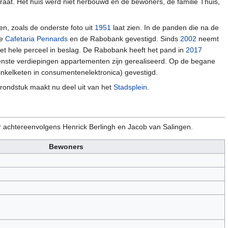
raat. Het huis werd niet herbouwd en de bewoners, de familie Thuis,
en, zoals de onderste foto uit
1951
laat zien. In de panden die na de
de
Cafetaria Pennards
en de Rabobank gevestigd. Sinds
2002
neemt
 hele perceel in beslag. De Rabobank heeft het pand in
2017
nste verdiepingen appartementen zijn gerealiseerd. Op de begane
nkelketen in consumentenelektronica) gevestigd.
 grondstuk maakt nu deel uit van het
Stadsplein
.
 achtereenvolgens Henrick Berlingh en Jacob van Salingen.
Bewoners