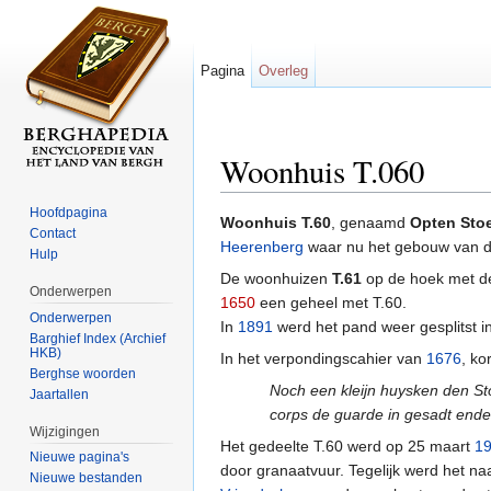
Pagina
Overleg
Woonhuis T.060
Ga naar:
navigatie
,
zoeken
Hoofdpagina
Woonhuis T.60
, genaamd
Opten Sto
Contact
Heerenberg
waar nu het gebouw van 
Hulp
De woonhuizen
T.61
op de hoek met 
Onderwerpen
1650
een geheel met T.60.
Onderwerpen
In
1891
werd het pand weer gesplitst i
Barghief Index (Archief
HKB)
In het verpondingscahier van
1676
, ko
Berghse woorden
Noch een kleijn huysken den St
Jaartallen
corps de guarde in gesadt ende 
Wijzigingen
Het gedeelte T.60 werd op 25 maart
1
Nieuwe pagina's
door granaatvuur. Tegelijk werd het n
Nieuwe bestanden