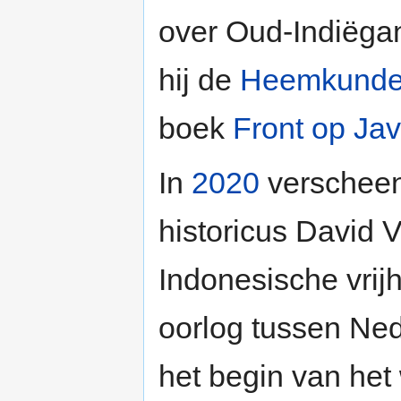
over Oud-Indiëga
hij de
Heemkundek
boek
Front op Ja
In
2020
verschee
historicus David V
Indonesische vrijhe
oorlog tussen Ned
het begin van het