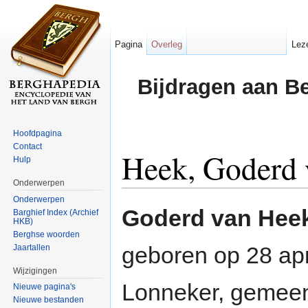
Pagina
Overleg
Lez
Bijdragen aan B
Hoofdpagina
Contact
Heek, Goderd 
Hulp
Onderwerpen
Ga naar:
navigatie
,
zoeken
Onderwerpen
Goderd van Hee
Barghief Index (Archief
HKB)
Berghse woorden
geboren op 28 apr
Jaartallen
Wijzigingen
Lonneker, gemee
Nieuwe pagina's
Nieuwe bestanden