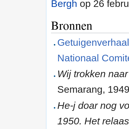
Bergh
op 26 febru
Bronnen
Getuigenverhaal
Nationaal Comit
Wij trokken naar
Semarang, 194
He-j doar nog v
1950. Het relaas