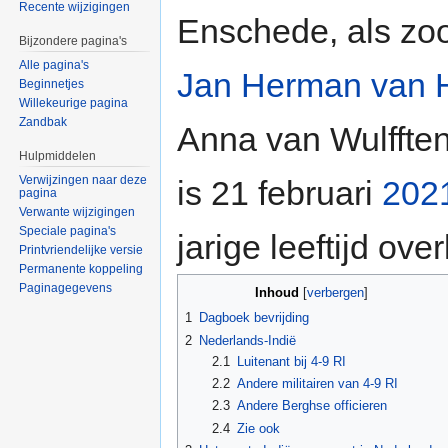
Recente wijzigingen
Enschede, als zo
Bijzondere pagina's
Alle pagina's
Jan Herman van 
Beginnetjes
Willekeurige pagina
Zandbak
Anna van Wulfften
Hulpmiddelen
Verwijzingen naar deze
is 21 februari
202
pagina
Verwante wijzigingen
Speciale pagina's
jarige leeftijd ove
Printvriendelijke versie
Permanente koppeling
Paginagegevens
Inhoud
[
verbergen
]
1
Dagboek bevrijding
2
Nederlands-Indië
2.1
Luitenant bij 4-9 RI
2.2
Andere militairen van 4-9 RI
2.3
Andere Berghse officieren
2.4
Zie ook