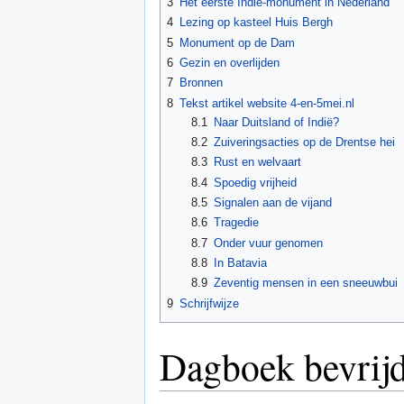
3
Het eerste Indië-monument in Nederland
4
Lezing op kasteel Huis Bergh
5
Monument op de Dam
6
Gezin en overlijden
7
Bronnen
8
Tekst artikel website 4-en-5mei.nl
8.1
Naar Duitsland of Indië?
8.2
Zuiveringsacties op de Drentse hei
8.3
Rust en welvaart
8.4
Spoedig vrijheid
8.5
Signalen aan de vijand
8.6
Tragedie
8.7
Onder vuur genomen
8.8
In Batavia
8.9
Zeventig mensen in een sneeuwbui
9
Schrijfwijze
Dagboek bevrij