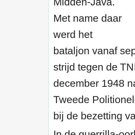
Midden-Java.
Met name daar
werd het
bataljon vanaf se
strijd tegen de T
december 1948 na
Tweede Politionel
bij de bezetting v
In de guerrilla-oo