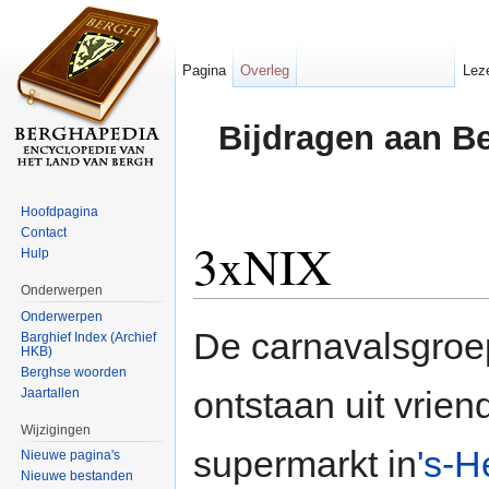
Pagina
Overleg
Lez
Bijdragen aan B
Hoofdpagina
Contact
3xNIX
Hulp
Onderwerpen
Ga naar:
navigatie
,
zoeken
Onderwerpen
De carnavalsgro
Barghief Index (Archief
HKB)
Berghse woorden
ontstaan uit vrie
Jaartallen
Wijzigingen
supermarkt in
's-H
Nieuwe pagina's
Nieuwe bestanden