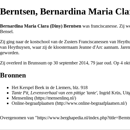
Berntsen, Bernardina Maria Cla
Bernardina Maria Clara (Diny) Berntsen
was
franciscanesse
. Zij 
Bensel.
Zij ging naar de kostschool van de
Zusters Franciscanessen van Heyth
van Heythuysen, waar zij de kloosternaam Jeanne d'Arc aannam. Jaren la
geworden.
Zij overleed in Brunssum op 30 september
2014
, 79 jaar oud. Op 4 ok
Bronnen
Het Kerspel Beek in de Liemers
, blz. 918
Tante Pit, Levensverhaal van een pittige 'tante'
, Ingrid Krüs, Uit
Mensenlinq
Online-begraafplaatsen
Overgenomen van "
https://www.berghapedia.nl/index.php?title=Ber