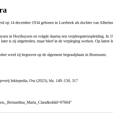
ra
werd op 14 december
1934
geboren in
Loerbeek
als dochter van
Albertu
uysen
in Heythuysen en volgde daarna een verpleegstersopleiding. In
1
ter is zij uitgetreden, maar bleef in de verpleging werken. Op latere 
tober werd zij begraven op de algemene begraafplaats in Brunssum.
geverij Inkiepedia, Oss (2023), blz. 149–150, 317
ntsen,_Bernardina_Maria_Clara&oldid=97604
"