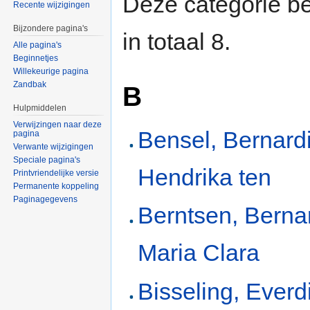
Deze categorie be
Recente wijzigingen
Bijzondere pagina's
in totaal 8.
Alle pagina's
Beginnetjes
Willekeurige pagina
Zandbak
B
Hulpmiddelen
Verwijzingen naar deze
Bensel, Bernard
pagina
Verwante wijzigingen
Speciale pagina's
Hendrika ten
Printvriendelijke versie
Permanente koppeling
Paginagegevens
Berntsen, Berna
Maria Clara
Bisseling, Everd