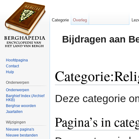
Categorie
Overleg
Lez
Bijdragen aan B
Hoofdpagina
Contact
Categorie:Rel
Hulp
Onderwerpen
Ga naar:
navigatie
,
zoeken
Onderwerpen
Deze categorie 
Barghief Index (Archief
HKB)
Berghse woorden
Jaartallen
Pagina’s in cat
Wijzigingen
Nieuwe pagina's
Nieuwe bestanden