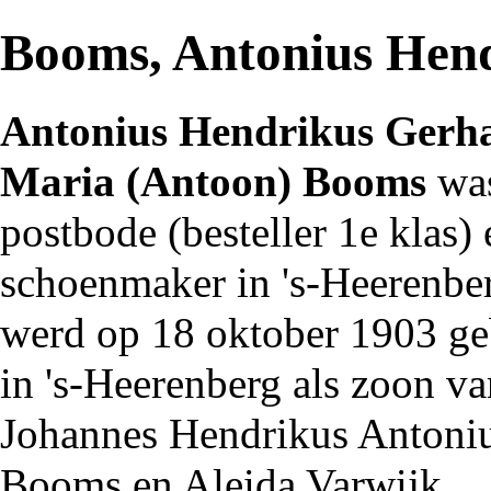
Booms, Antonius Hen
Antonius Hendrikus Gerh
Maria (Antoon)
Booms
wa
postbode
(besteller 1e klas) 
schoenmaker
in
's-Heerenbe
werd op 18 oktober
1903
ge
in 's-Heerenberg als zoon va
Johannes Hendrikus Antoni
Booms
en Aleida
Varwijk
.