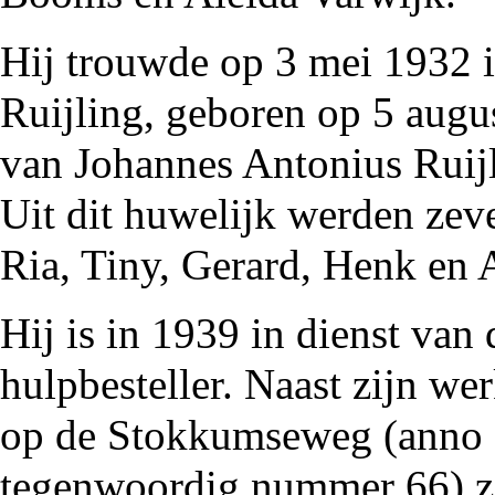
Hij trouwde op 3 mei
1932
Ruijling, geboren op 5 aug
van Johannes Antonius Ruij
Uit dit huwelijk werden zev
Ria
, Tiny,
Gerard
, Henk en 
Hij is in
1939
in dienst van
hulpbesteller. Naast zijn w
op de
Stokkumseweg
(anno
tegenwoordig nummer 66) za