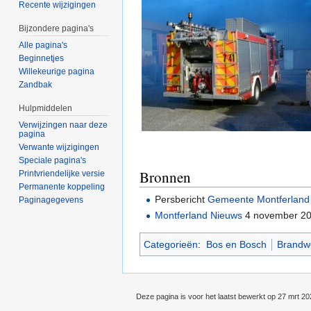
Recente wijzigingen
Bijzondere pagina's
Alle pagina's
Beginnetjes
Willekeurige pagina
Zandbak
Hulpmiddelen
Verwijzingen naar deze
pagina
Verwante wijzigingen
Speciale pagina's
Bronnen
Printvriendelijke versie
Permanente koppeling
Persbericht
Gemeente Montferland
Paginagegevens
Montferland Nieuws
4 november 2
Categorieën
:
Bos en Bosch
Brandw
Deze pagina is voor het laatst bewerkt op 27 mrt 2