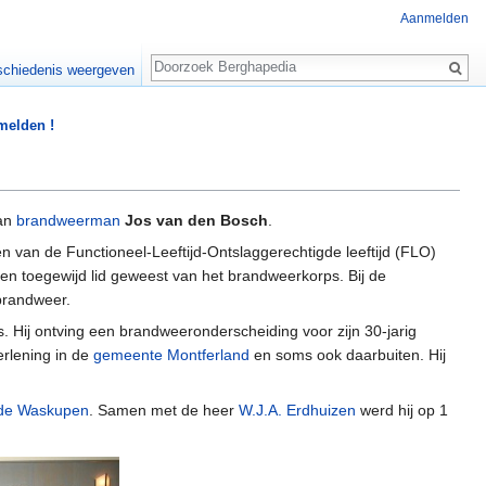
Aanmelden
Zoeken
chiedenis weergeven
 melden !
van
brandweerman
Jos van den Bosch
.
n van de Functioneel-Leeftijd-Ontslaggerechtigde leeftijd (FLO)
een toegewijd lid geweest van het brandweerkorps. Bij de
 brandweer.
ij ontving een brandweeronderscheiding voor zijn 30-jarig
erlening in de
gemeente Montferland
en soms ook daarbuiten. Hij
lde Waskupen
. Samen met de heer
W.J.A. Erdhuizen
werd hij op 1