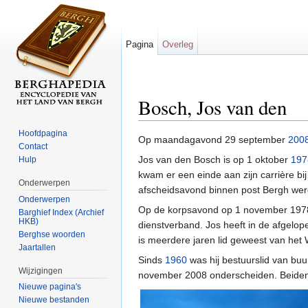
Pagina
Overleg
Bosch, Jos van den
Ga naar:
navigatie
,
zoeken
Hoofdpagina
Op maandagavond 29 september
200
Contact
Jos van den Bosch is op 1 oktober
197
Hulp
kwam er een einde aan zijn carrière bi
Onderwerpen
afscheidsavond binnen post Bergh werd 
Onderwerpen
Op de korpsavond op 1 november 1978 
Barghief Index (Archief
HKB)
dienstverband. Jos heeft in de afgelop
Berghse woorden
is meerdere jaren lid geweest van he
Jaartallen
Sinds
1960
was hij bestuurslid van bu
Wijzigingen
november 2008 onderscheiden. Beide
Nieuwe pagina's
Nieuwe bestanden