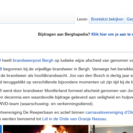
Lezen
Brontekst bekijken
Ges
Bijdragen aan Berghapedia?
Klik hier om je aan te
8
heeft
brandweerpost Bergh
op ludieke wijze afscheid van genomen 
8
begonnen bij de vrijwillige brandweer in Bergh. Vanwege het bereikke
j de brandweer als hoofdbrandwacht. Jos van den Bosch is dertig jaar 
teruggeblikt op verschillende bijzondere momenten uit zijn tijd bij de
werd door brandweer Montferland formeel afscheid genomen van Jos. H
en decennia een waardevolle bijdrage geleverd aan veiligheid en hulpv
t WVD-team (waarschuwing- en verkenningsdienst).
urtvereniging De Reeperbaan en actief binnen
carnavalsvereniging
d'O
n werden benoemd tot
Lid in de Orde van Oranje Nassau
.